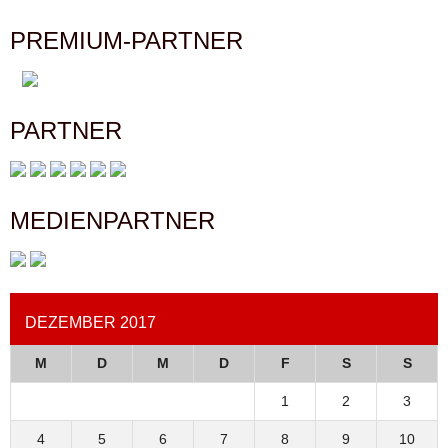
PREMIUM-PARTNER
PARTNER
MEDIENPARTNER
DEZEMBER 2017
M
D
M
D
F
S
S
1
2
3
4
5
6
7
8
9
10