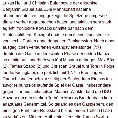
Lukas Heil und Christian Euler sowie der erkrankte
Benjamin Grauel aus. „Die Mannschaft hat eine
phänomenale Leistung gezeigt, die Spielzüge umgesetzt,
die wir vorher abgesprochen hatten und taktisch sehr stark
agiert“, frohlockte Kowacki unmittelbar nach dem
Schlusspfiff. Für Kinzigtal endete damit eine Durststrecke
von sechs Partien ohne doppelten Punktgewinn. Nach einer
ausgeglichen verlaufenen Anfangsviertelstunde (7:7)
drehten die Gäste in der zweiten Phase der ersten Halbzeit
so richtig auf: Innerhalb von fünf Minuten gelangen Max Bös
(2), Tamas Szabo (2) und Christian Grauel fünf Tore in Folge
für die Kinzigtaler, die plötzlich mit 12:7 in Front lagen.
Danach fand jedoch kurzzeitig der Schlendrian Einlass ins
zuvor reibungslos laufende Spiel der Gäste. Insbesondere
gegen Hanaus Linksaußen Maurice Winkler fand die HSG-
Abwehr um den starken Torhüter Markus Breidenbach kein
adäquates Gegenmittel. So gelang es den Gastgebern, den
einstigen Fünf-Tore-Rückstand bis auf einen Treffer (11:12)
zu verkürzen. Mit dem Halbzeitpfiff erzielte Tamas Szabo