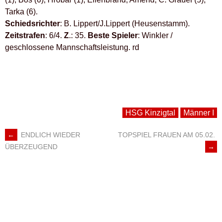
Tarka (6).
Schiedsrichter
: B. Lippert/J.Lippert (Heusenstamm).
Zeitstrafen
: 6/4.
Z
.: 35.
Beste Spieler
: Winkler /
geschlossene Mannschaftsleistung. rd
HSG Kinzigtal
Männer I
←
ENDLICH WIEDER
TOPSPIEL FRAUEN AM 05.02.
ARTIKEL-
→
ÜBERZEUGEND
NAVIGATION