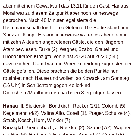
aber mit einem Gewaltwurf das 13:11 für den Gast. Hanaus
Moral war zu diesem Zeitpunkt aber noch keineswegs
gebrochen. Nach 48 Minuten egalisierte die
Heimmannschaft durch Timo Golomb. Die Partie stand nun
Spitz auf Knopf. Erstaunlicherweise waren es aber die nur
mit zehn Akteuren angetretenen Gäste, die den längeren
Atem bewiesen. Tarka (2), Wagner, Szabo, Grauel und
Hrobar ließen Kinzigtal von einst 20:20 auf 26:20 (54.)
davonziehen. Damit war die Vorentscheidung zugunsten der
Gäste gefallen. Diese brachten die beiden Punkte nun
routiniert nach Hause und wollen, so Kowacki, am Sonntag
(16 Uhr) in Schlüchtern gegen Kellerkind
Dietesheim/Mühlheim den nächsten Sieg folgen lassen.
Hanau III
: Siekierski, Bondkirch; Recker (2/1), Golomb (5),
Kegelmann (4/2), Valina Allo, Corell (1), Prager, Schulze (4),
Staab, Kosch, Horn, Winkler (7).
Kinzigtal
: Breidenbach; J. Rocskai (2), Szabo (7/2), Wagner
(1), Bös (6), Hrobar (1), Ellenbrand, Amend, C. Grauel (5),