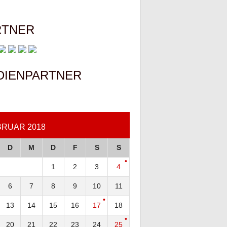
RTNER
DIENPARTNER
BRUAR 2018
D
M
D
F
S
S
1
2
3
4
6
7
8
9
10
11
13
14
15
16
17
18
20
21
22
23
24
25