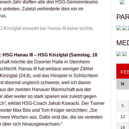
diesem Jahr dürften alle drei HSG-Seniorenteams
treten. Zuletzt verhinderte dies ein im
PA
us.
Kinzigtal erwartet bei Hanau III keine leichte
ME
 HSG Hanau III – HSG Kinzigtal (Samstag, 18
chaft möchte die Doorner Halle in Steinheim
chlecht. Hanau III hat weitaus weniger Zähler
FE
Kinzigtal (24:8), und das Hinspiel in Schlüchtern
rd diesmal ungleich schwerer, weil ich davon
M
aus der zweiten Hanauer Mannschaft aus der
r aber weiter so stark spielen wie zuletzt gegen
tisch“, erklärt HSG-Coach Jakub Kowacki. Der Trainer
5
ooter Max Bös und Tom Krüger verzichten: „Sie
12
ere Wochen aus. Dafür sind die, die sie vertreten
en über sich hinausgewachsen.“
19