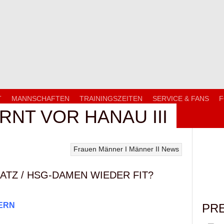
T
MANNSCHAFTEN
TRAININGSZEITEN
SERVICE & FANS
F
NT VOR HANAU III
Frauen
Männer I
Männer II
News
SATZ / HSG-DAMEN WIEDER FIT?
ERN
PR