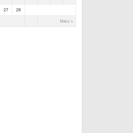
27
28
.
März »