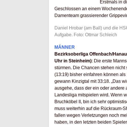
Erstmals in 
Geschlossen an einem Wochenende an
Damenteam grassierender Grippevir
Daniel Hrobar (am Ball) und die HSG 
Aufgabe. Foto: Ottmar Schleich
MÄNNER
Bezirksoberliga Offenbach/Hanau:
Uhr in Steinheim)
: Die erste Manns
stürmen. Die Chancen stehen nicht s
(13:19) bisher einfahren können als 
gewann Kinzigtal mit 33:18. „Das wi
ausgehe, dass der ein oder andere 
Landesliga mitspielen wird. Wenn wi
Bruchköbel II, bin ich sehr optimis
muss weiterhin auf die Rückraum-Sh
fallen wegen Verletzungen noch mehr
haben, in den letzten beiden Spiel