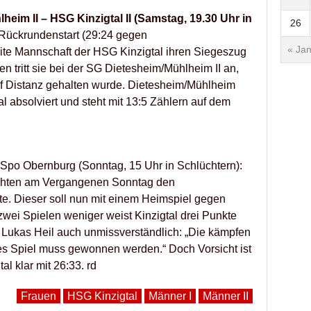
heim II – HSG Kinzigtal II (Samstag, 19.30 Uhr in
26
Rückrundenstart (29:24 gegen
« Jan
eite Mannschaft der HSG Kinzigtal ihren Siegeszug
en tritt sie bei der SG Dietesheim/Mühlheim II an,
auf Distanz gehalten wurde. Dietesheim/Mühlheim
al absolviert und steht mit 13:5 Zählern auf dem
Spo Obernburg (Sonntag, 15 Uhr in Schlüchtern):
achten am Vergangenen Sonntag den
te. Dieser soll nun mit einem Heimspiel gegen
wei Spielen weniger weist Kinzigtal drei Punkte
Lukas Heil auch unmissverständlich: „Die kämpfen
es Spiel muss gewonnen werden.“ Doch Vorsicht ist
al klar mit 26:33. rd
Frauen
HSG Kinzigtal
Männer I
Männer II