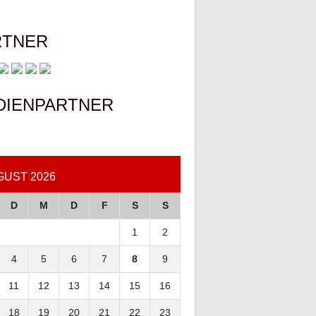
RTNER
DIENPARTNER
GUST 2026
D
M
D
F
S
S
1
2
4
5
6
7
8
9
11
12
13
14
15
16
18
19
20
21
22
23