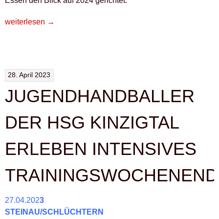
Essen den Blick auf 2024 gerichtet.
„HANDBALLER
weiterlesen
→
BRATEN
BURGER
UND
BROT
28. April 2023
AM
JUGENDHANDBALLER
STOCK“
DER HSG KINZIGTAL
ERLEBEN INTENSIVES
TRAININGSWOCHENEND
27.04.202
3
STEINAU/SCHLÜCHTERN