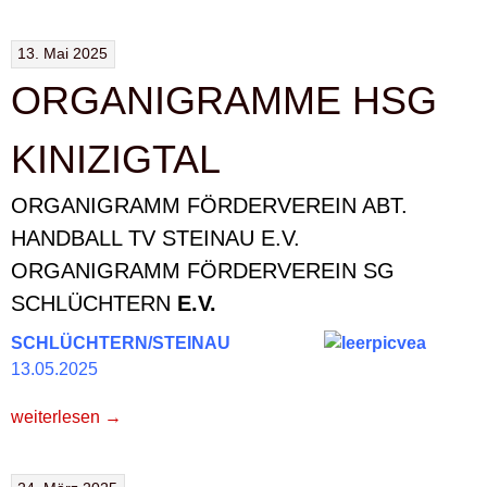
GUTEN
ZWECK:
13. Mai 2025
„PRÄSIDENTENRÖSTUNG“
ORGANIGRAMME HSG
UNTERSTÜTZT
PALLIATIVSTATION
SCHLÜCHTERN“
KINIZIGTAL
ORGANIGRAMM FÖRDERVEREIN ABT.
HANDBALL TV STEINAU E.V.
ORGANIGRAMM FÖRDERVEREIN SG
SCHLÜCHTERN
E.V.
SCHLÜCHTERN/STEINAU
13.05.2025
„ORGANIGRAMME
weiterlesen
→
HSG
KINIZIGTAL“