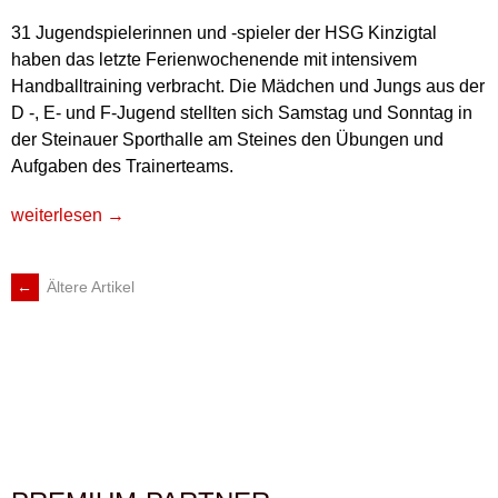
31 Jugendspielerinnen und -spieler der HSG Kinzigtal
haben das letzte Ferienwochenende mit intensivem
Handballtraining verbracht. Die Mädchen und Jungs aus der
D -, E- und F-Jugend stellten sich Samstag und Sonntag in
der Steinauer Sporthalle am Steines den Übungen und
Aufgaben des Trainerteams.
„JUGENDHANDBALLER
weiterlesen
→
DER
HSG
←
Ältere Artikel
BEITRAGSNAVIGATION
KINZIGTAL
ERLEBEN
INTENSIVES
TRAININGSWOCHENENDE“