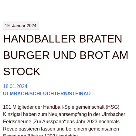
VORSTAND
DES
FÖRDERVEREINS
19. Januar 2024
DER
HANDBALLER BRATEN
ABTEILUNG
HANDBALL
BURGER UND BROT AM
IM
TV
STOCK
STEINAU
E.V.
18.01.202
4
ULMBACH/SCHLÜCHTERN/STEINAU
GEWÄHLT“
101 Mitglieder der Handball-Spielgemeinschaft (HSG)
Kinzigtal haben zum Neujahrsempfang in der Ulmbacher
Feldscheune „Zur Ausspann“ das Jahr 2023 nochmals
Revue passieren lassen und bei einem gemeinsamen