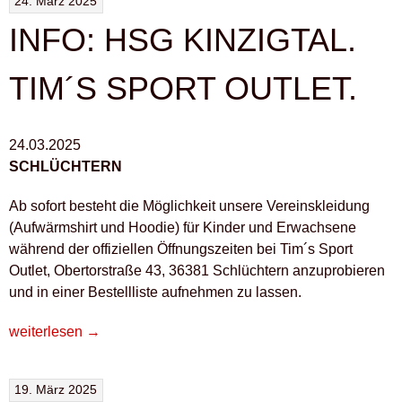
24. März 2025
INFO: HSG KINZIGTAL.
TIM´S SPORT OUTLET.
24.03.2025
SCHLÜCHTERN
Ab sofort besteht die Möglichkeit unsere Vereinskleidung
(Aufwärmshirt und Hoodie) für Kinder und Erwachsene
während der offiziellen Öffnungszeiten bei Tim´s Sport
Outlet, Obertorstraße 43, 36381 Schlüchtern anzuprobieren
und in einer Bestellliste aufnehmen zu lassen.
„INFO:
weiterlesen
→
HSG
KINZIGTAL.
19. März 2025
TIM