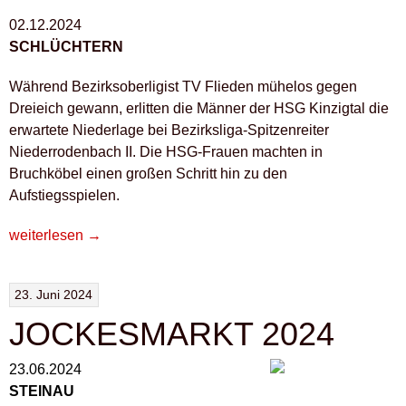
02.12.2024
SCHLÜCHTERN
Während Bezirksoberligist TV Flieden mühelos gegen
Dreieich gewann, erlitten die Männer der HSG Kinzigtal die
erwartete Niederlage bei Bezirksliga-Spitzenreiter
Niederrodenbach II. Die HSG-Frauen machten in
Bruchköbel einen großen Schritt hin zu den
Aufstiegsspielen.
„HSG-
weiterlesen
→
FRAUEN
ÜBERZEUGEN“
23. Juni 2024
JOCKESMARKT 2024
23.06.2024
STEINAU