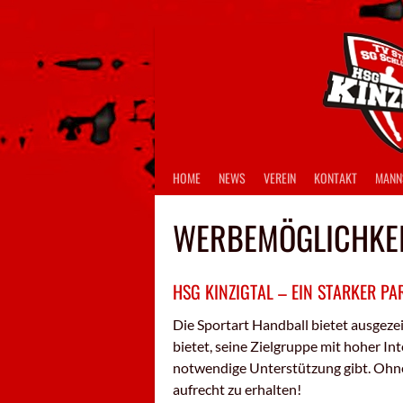
Springe
zum
Inhalt
HOME
NEWS
VEREIN
KONTAKT
MANN
WERBEMÖGLICHKE
HSG KINZIGTAL – EIN STARKER PA
Die Sportart Handball bietet ausgez
bietet, seine Zielgruppe mit hoher I
notwendige Unterstützung gibt. Ohne
aufrecht zu erhalten!