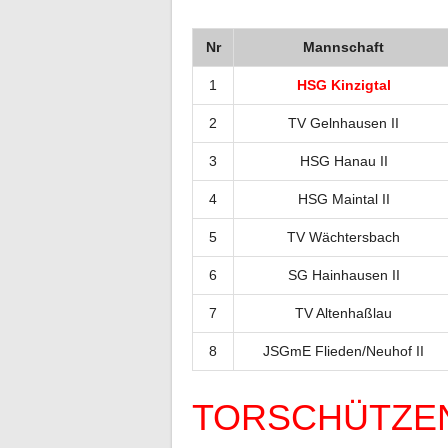
Nr
Mannschaft
1
HSG Kinzigtal
2
TV Gelnhausen II
3
HSG Hanau II
4
HSG Maintal II
5
TV Wächtersbach
6
SG Hainhausen II
7
TV Altenhaßlau
8
JSGmE Flieden/Neuhof II
TORSCHÜTZE