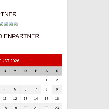
RTNER
DIENPARTNER
GUST 2026
D
M
D
F
S
S
1
2
4
5
6
7
8
9
11
12
13
14
15
16
18
19
20
21
22
23