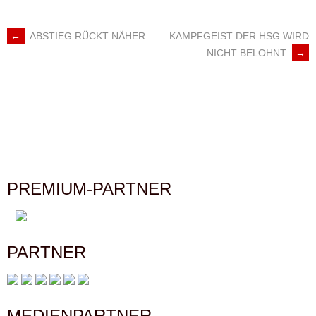
←
ABSTIEG RÜCKT NÄHER
KAMPFGEIST DER HSG WIRD
ARTIKEL-
NICHT BELOHNT
→
NAVIGATION
PREMIUM-PARTNER
PARTNER
MEDIENPARTNER