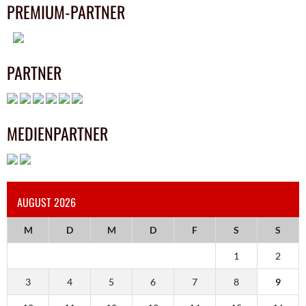
PREMIUM-PARTNER
PARTNER
MEDIENPARTNER
AUGUST 2026
M
D
M
D
F
S
S
1
2
3
4
5
6
7
8
9