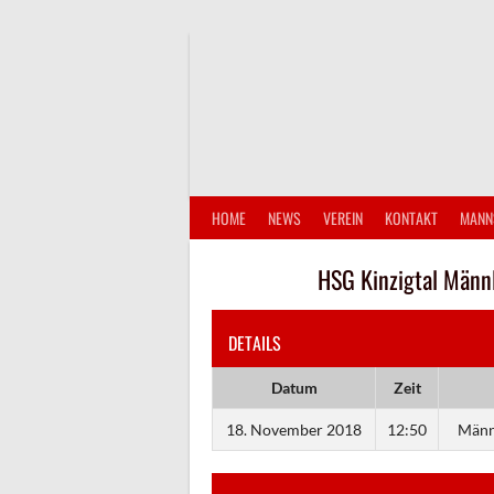
Springe
zum
Inhalt
HOME
NEWS
VEREIN
KONTAKT
MANN
HSG Kinzigtal Männl
DETAILS
Datum
Zeit
18. November 2018
12:50
Männl