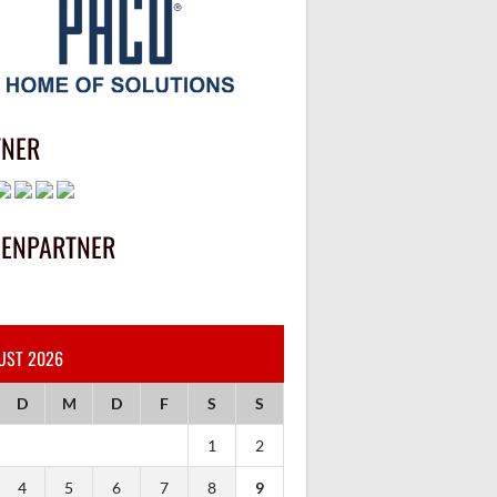
TNER
IENPARTNER
UST 2026
D
M
D
F
S
S
1
2
4
5
6
7
8
9