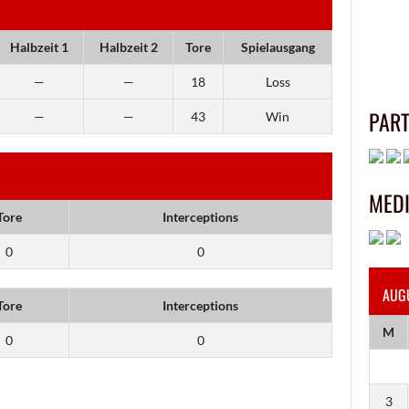
Halbzeit 1
Halbzeit 2
Tore
Spielausgang
—
—
18
Loss
PAR
—
—
43
Win
MED
Tore
Interceptions
0
0
AUG
Tore
Interceptions
M
0
0
3