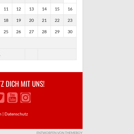
11
12
13
14
15
16
18
19
20
21
22
23
25
26
27
28
29
30
.
Z DICH MIT UNS!
m
|
Datenschutz
ENTWORFEN VON THEMEBOY