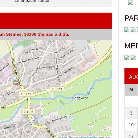
Offenbach/Hanau
PA
m Steines, 36396 Steinau a.d.Str.
ME
AU
M
3
10
17
Leaflet
|
Map data ©
OpenStreetMap
contributors