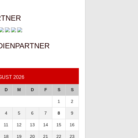
RTNER
DIENPARTNER
GUST 2026
D
M
D
F
S
S
1
2
4
5
6
7
8
9
11
12
13
14
15
16
18
19
20
21
22
23