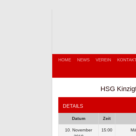
Springe
zum
Inhalt
HOME
NEWS
VEREIN
KONTAK
HSG Kinzig
DETAILS
Datum
Zeit
10. November
15:00
Mä