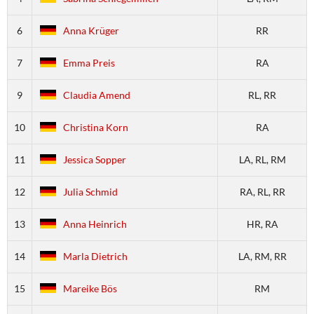
6
Anna Krüger
RR
7
Emma Preis
RA
9
Claudia Amend
RL, RR
10
Christina Korn
RA
11
Jessica Sopper
LA, RL, RM
12
Julia Schmid
RA, RL, RR
13
Anna Heinrich
HR, RA
14
Marla Dietrich
LA, RM, RR
15
Mareike Bös
RM