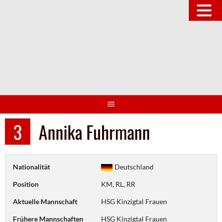
Springe
zum
Inhalt
3
Annika Fuhrmann
Nationalität
Deutschland
Position
KM, RL, RR
Aktuelle Mannschaft
HSG Kinzigtal Frauen
Frühere Mannschaften
HSG Kinzigtal Frauen