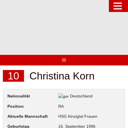
Springe
zum
Inhalt
10
Christina Korn
Nationalität
Deutschland
Position
RA
Aktuelle Mannschaft
HSG Kinzigtal Frauen
Geburtstag
16. September 1996