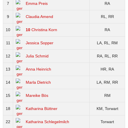
7
Emma Preis
RA
9
Claudia Amend
RL, RR
10
10
Christina Korn
RA
11
Jessica Sopper
LA, RL, RM
12
Julia Schmid
RA, RL, RR
13
Anna Heinrich
HR, RA
14
Marla Dietrich
LA, RM, RR
15
Mareike Bös
RM
18
Katharina Büttner
KM, Torwart
22
Katharina Schlegelmilch
Torwart