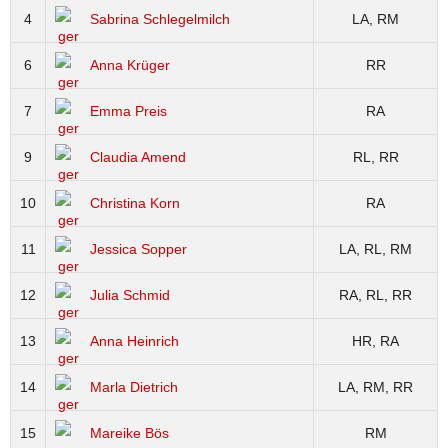
4
Sabrina Schlegelmilch
LA, RM
6
Anna Krüger
RR
7
Emma Preis
RA
9
Claudia Amend
RL, RR
10
Christina Korn
RA
11
Jessica Sopper
LA, RL, RM
12
Julia Schmid
RA, RL, RR
13
Anna Heinrich
HR, RA
14
Marla Dietrich
LA, RM, RR
15
Mareike Bös
RM