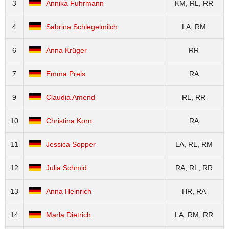
3
Annika Fuhrmann
KM, RL, RR
4
Sabrina Schlegelmilch
LA, RM
6
Anna Krüger
RR
7
Emma Preis
RA
9
Claudia Amend
RL, RR
10
Christina Korn
RA
11
Jessica Sopper
LA, RL, RM
12
Julia Schmid
RA, RL, RR
13
Anna Heinrich
HR, RA
14
Marla Dietrich
LA, RM, RR