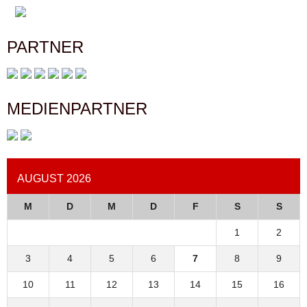
PARTNER
MEDIENPARTNER
AUGUST 2026
M
D
M
D
F
S
S
1
2
3
4
5
6
7
8
9
10
11
12
13
14
15
16