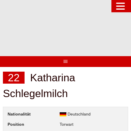
Springe
zum
Inhalt
22
Katharina
Schlegelmilch
Nationalität
Deutschland
Position
Torwart