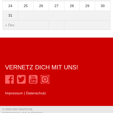
24
25
26
27
28
29
30
31
« Dez.
VERNETZ DICH MIT UNS!
Impressum
|
Datenschutz
© 2026 HSG KINZIGTAL