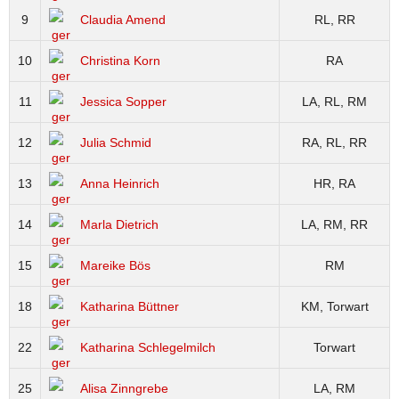
9
Claudia Amend
RL, RR
10
Christina Korn
RA
11
Jessica Sopper
LA, RL, RM
12
Julia Schmid
RA, RL, RR
13
Anna Heinrich
HR, RA
14
Marla Dietrich
LA, RM, RR
15
Mareike Bös
RM
18
Katharina Büttner
KM, Torwart
22
Katharina Schlegelmilch
Torwart
25
Alisa Zinngrebe
LA, RM