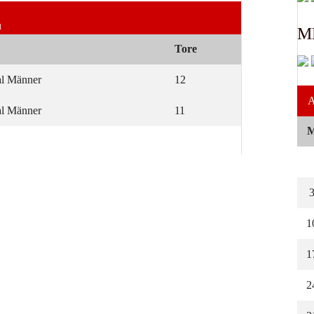
u
M
Tore
l Männer
12
A
l Männer
11
1
1
2