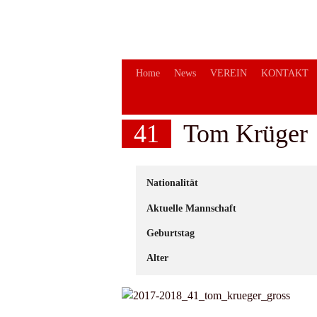
Springe
zum
Inhalt
Home
News
VEREIN
KONTAKT
41
Tom Krüger
Nationalität
Aktuelle Mannschaft
Geburtstag
Alter