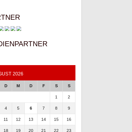
RTNER
DIENPARTNER
GUST 2026
D
M
D
F
S
S
1
2
4
5
6
7
8
9
11
12
13
14
15
16
18
19
20
21
22
23