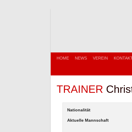
Springe
zum
Inhalt
HOME
NEWS
VEREIN
KONTAK
TRAINER
Chris
Nationalität
Aktuelle Mannschaft