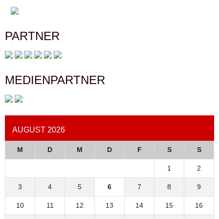
PARTNER
MEDIENPARTNER
AUGUST 2026
M
D
M
D
F
S
S
1
2
3
4
5
6
7
8
9
10
11
12
13
14
15
16