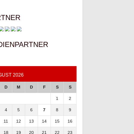
RTNER
DIENPARTNER
GUST 2026
D
M
D
F
S
S
1
2
4
5
6
7
8
9
11
12
13
14
15
16
18
19
20
21
22
23