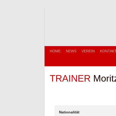
Springe
zum
Inhalt
HOME
NEWS
VEREIN
KONTAK
TRAINER
Morit
Nationalität