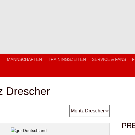
T
MANNSCHAFTEN
TRAININGSZEITEN
SERVICE & FANS
F
z Drescher
PR
Deutschland