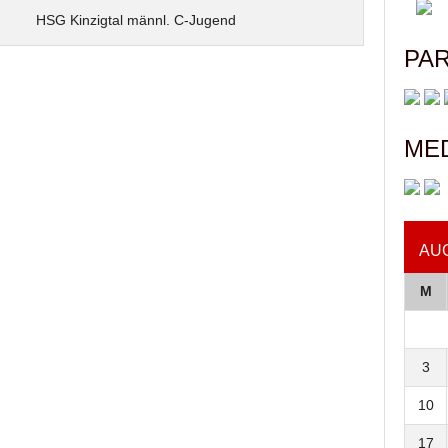
HSG Kinzigtal männl. C-Jugend
PA
ME
AU
M
3
10
17