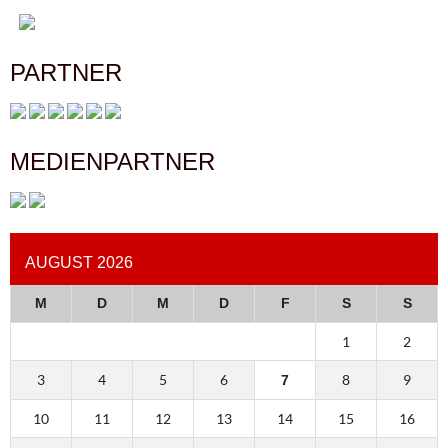
PARTNER
MEDIENPARTNER
AUGUST 2026
M
D
M
D
F
S
S
1
2
3
4
5
6
8
9
7
10
11
12
13
14
15
16