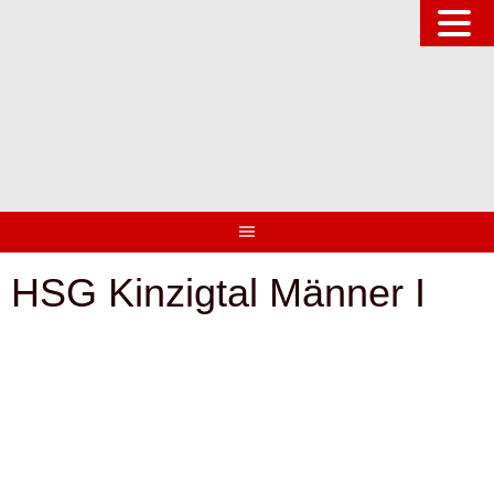
Springe
zum
Inhalt
HSG Kinzigtal Männer I