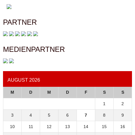
PARTNER
MEDIENPARTNER
AUGUST 2026
M
D
M
D
F
S
S
1
2
3
4
5
6
7
8
9
10
11
12
13
14
15
16