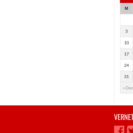
M
3
10
17
24
31
« Dez
VERNET