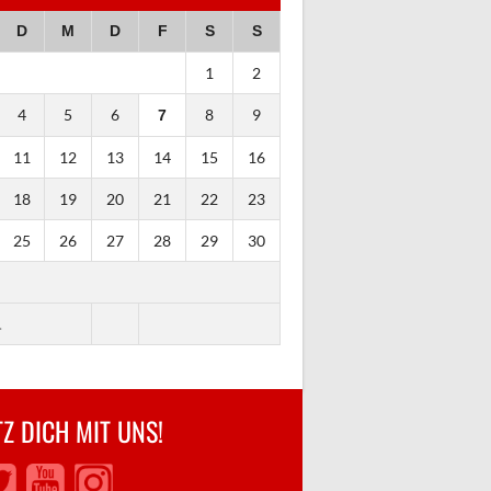
D
M
D
F
S
S
1
2
4
5
6
8
9
7
11
12
13
14
15
16
18
19
20
21
22
23
25
26
27
28
29
30
.
Z DICH MIT UNS!