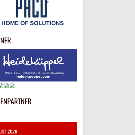
TNER
IENPARTNER
UST 2026