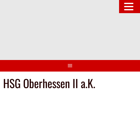
Springe
zum
Inhalt
HSG Oberhessen II a.K.