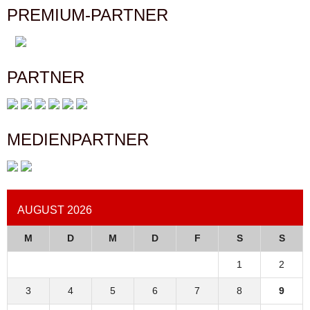
PREMIUM-PARTNER
PARTNER
MEDIENPARTNER
AUGUST 2026
M
D
M
D
F
S
S
1
2
3
4
5
6
7
8
9