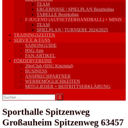
TEAM
ERGEBNISSE | SPIELPLAN Bezirksliga
TABELLE Bezirksliga
F-JUGEND (AUFSETZERHANDBALL) + MINIS
TEAM
SPIELPLAN | TURNIERE 2024/2025
TRAININGSZEITEN
SERVICE & FANS
SAISONGUIDE
HSG App
FAN-ARTIKEL
FÖRDERVEREINE
20erClub (HSG Kinzigtal)
BUSINESS
ANSPRECHPARTNER
WERBEMÖGLICHKEITEN
MITGLIEDER + BEITRITTSERKLÄRUNG
Suchen
nach:
Sporthalle Spitzenweg
Großauheim Spitzenweg 63457