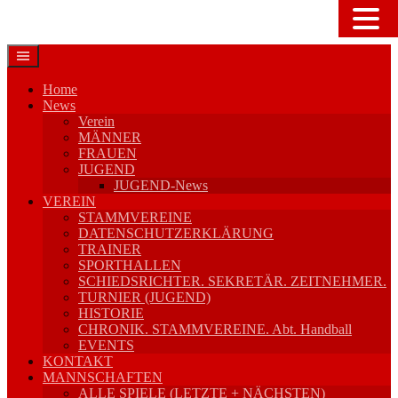
Springe
zum
Inhalt
Home
News
Verein
MÄNNER
FRAUEN
JUGEND
JUGEND-News
VEREIN
STAMMVEREINE
DATENSCHUTZERKLÄRUNG
TRAINER
SPORTHALLEN
SCHIEDSRICHTER. SEKRETÄR. ZEITNEHMER.
TURNIER (JUGEND)
HISTORIE
CHRONIK. STAMMVEREINE. Abt. Handball
EVENTS
KONTAKT
MANNSCHAFTEN
ALLE SPIELE (LETZTE + NÄCHSTEN)