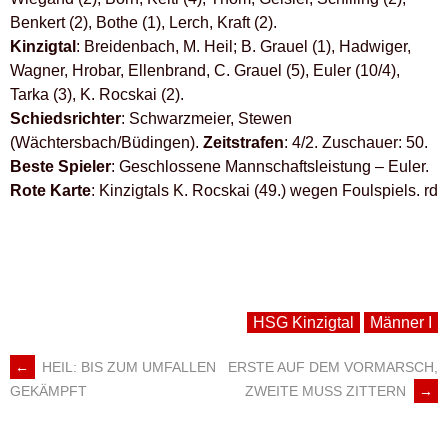
Benkert (2), Bothe (1), Lerch, Kraft (2).
Kinzigtal
: Breidenbach, M. Heil; B. Grauel (1), Hadwiger,
Wagner, Hrobar, Ellenbrand, C. Grauel (5), Euler (10/4),
Tarka (3), K. Rocskai (2).
Schiedsrichter
: Schwarzmeier, Stewen
(Wächtersbach/Büdingen).
Zeitstrafen
: 4/2. Zuschauer: 50.
Beste Spieler
: Geschlossene Mannschaftsleistung – Euler.
Rote Karte
: Kinzigtals K. Rocskai (49.) wegen Foulspiels. rd
HSG Kinzigtal
Männer I
←
HEIL: BIS ZUM UMFALLEN
ERSTE AUF DEM VORMARSCH,
ARTIKEL-
ZWEITE MUSS ZITTERN
→
GEKÄMPFT
NAVIGATION