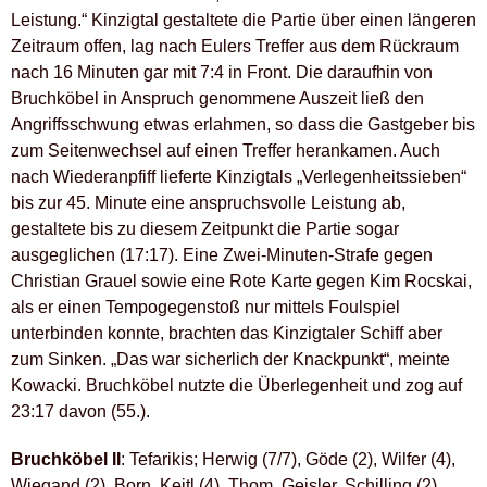
Leistung.“ Kinzigtal gestaltete die Partie über einen längeren
Zeitraum offen, lag nach Eulers Treffer aus dem Rückraum
nach 16 Minuten gar mit 7:4 in Front. Die daraufhin von
Bruchköbel in Anspruch genommene Auszeit ließ den
Angriffsschwung etwas erlahmen, so dass die Gastgeber bis
zum Seitenwechsel auf einen Treffer herankamen. Auch
nach Wiederanpfiff lieferte Kinzigtals „Verlegenheitssieben“
bis zur 45. Minute eine anspruchsvolle Leistung ab,
gestaltete bis zu diesem Zeitpunkt die Partie sogar
ausgeglichen (17:17). Eine Zwei-Minuten-Strafe gegen
Christian Grauel sowie eine Rote Karte gegen Kim Rocskai,
als er einen Tempogegenstoß nur mittels Foulspiel
unterbinden konnte, brachten das Kinzigtaler Schiff aber
zum Sinken. „Das war sicherlich der Knackpunkt“, meinte
Kowacki. Bruchköbel nutzte die Überlegenheit und zog auf
23:17 davon (55.).
Bruchköbel II
: Tefarikis; Herwig (7/7), Göde (2), Wilfer (4),
Wiegand (2), Born, Keitl (4), Thom, Geisler, Schilling (2),