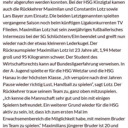
mehr abgerufen werden konnten. Bei der HSG Kinzigtal kamen
auch die Rückkehrer Maximilan und Constantin Lotz sowie
Lars Bayer zum Einsatz. Die beiden Letztgenannten spielten
vergangene Saison noch beim künftigen Ligakonkurrenten TV
Flieden. Maximilian Lotz hat sein zweijähriges fußballerisches
Intermezzo bei der SG Schlüchtern/Elm beendet und greift nun
wieder nach der etwas kleineren Lederkugel. Der
Rückraumspieler Maximilian Lotz ist 23 Jahre alt, 1,94 Meter
groß und 95 Kilogramm schwer. Der Student des
Wirtschaftsrechts kann auf Bundesligaerfahrung verweisen. In
der A-Jugend spielte er für die HSG Wetzlar und die HSG
Hanau in der höchsten Klasse. „Ich verspüre nach drei Jahren
Pause wieder richtig Lust, Handball zu spielen“, sagt Lotz. Der
Rückkehrer traue seinem Team zu, ganz oben mitzuspielen.
„Ich kenne die Mannschaft sehr gut und bin mit einigen
Spielern befreundet. Ein weiterer Grund wieder für die HSG
aktiv zu sein, ist, dass ich zum ersten Mal im
Erwachsenenbereich die Möglichkeit habe, mit meinem Bruder
im Team zu spielen.“ Maximilians jüngerer Bruder ist 20 und