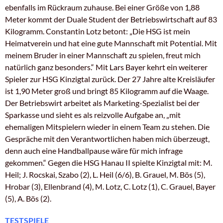
ebenfalls im Rückraum zuhause. Bei einer Größe von 1,88
Meter kommt der Duale Student der Betriebswirtschaft auf 83
Kilogramm. Constantin Lotz betont: „Die HSG ist mein
Heimatverein und hat eine gute Mannschaft mit Potential. Mit
meinem Bruder in einer Mannschaft zu spielen, freut mich
natürlich ganz besonders.“ Mit Lars Bayer kehrt ein weiterer
Spieler zur HSG Kinzigtal zurück. Der 27 Jahre alte Kreisläufer
ist 1,90 Meter groß und bringt 85 Kilogramm auf die Waage.
Der Betriebswirt arbeitet als Marketing-Spezialist bei der
Sparkasse und sieht es als reizvolle Aufgabe an, „mit
ehemaligen Mitspielern wieder in einem Team zu stehen. Die
Gespräche mit den Verantwortlichen haben mich überzeugt,
denn auch eine Handballpause wäre für mich infrage
gekommen.“ Gegen die HSG Hanau II spielte Kinzigtal mit: M.
Heil; J. Rocskai, Szabo (2), L. Heil (6/6), B. Grauel, M. Bös (5),
Hrobar (3), Ellenbrand (4), M. Lotz, C. Lotz (1), C. Grauel, Bayer
(5), A. Bös (2).
TESTSPIELE