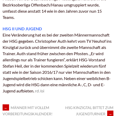
Bezirksoberliga Offenbach/Hanau umgruppiert wurde,
umfasst diese anstatt 14 wie in den Jahren zuvor nun 15
Teams.
HSG II UND JUGEND
Eine Veränderung hat es bei der zweiten Männermannschaft
der HSG gegeben. Christopher Auth kehrt vom TV Neuhof ins
Kinzigtal zurück und übernimmt die zweite Mannschaft als
Trainer. Auth stand früher zwischen den Pfosten. „Er wird
allerdings nur als Trainer fungieren“, erklärt HSG-Vorstand
Stefan Heil, der in der kommenden Spielzeit wiederum fünf
statt wie in der Saison 2016/17 nur vier Mannschaften in den
Jugendspielbetrieb schicken kann. Neben einer weiblichen B-
Jugend wird die HSG dann eine männliche A-, C, D- und E-
Jugend aufbieten.
rd /oi
←
MÄNNER MIT VOLLEM
HSG KINZIGTAL BITTET ZUM
ARTIKEL-
JUGENDTURNIER
→
VORBEREITUNGSKALENDER!