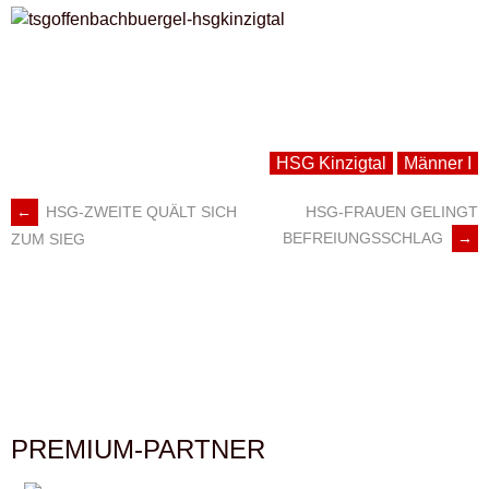
HSG Kinzigtal
Männer I
←
HSG-ZWEITE QUÄLT SICH
HSG-FRAUEN GELINGT
ARTIKEL-
BEFREIUNGSSCHLAG
→
ZUM SIEG
NAVIGATION
PREMIUM-PARTNER