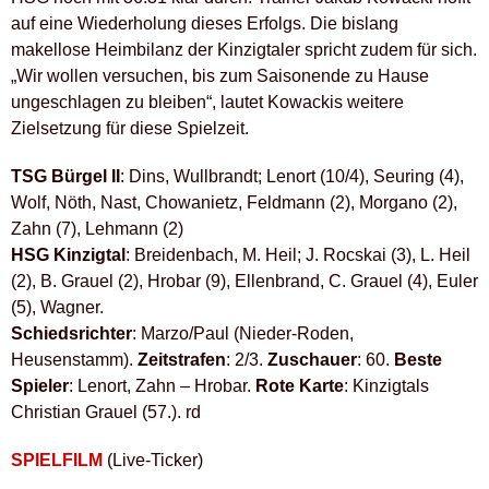
auf eine Wiederholung dieses Erfolgs. Die bislang
makellose Heimbilanz der Kinzigtaler spricht zudem für sich.
„Wir wollen versuchen, bis zum Saisonende zu Hause
ungeschlagen zu bleiben“, lautet Kowackis weitere
Zielsetzung für diese Spielzeit.
TSG Bürgel II
: Dins, Wullbrandt; Lenort (10/4), Seuring (4),
Wolf, Nöth, Nast, Chowanietz, Feldmann (2), Morgano (2),
Zahn (7), Lehmann (2)
HSG Kinzigtal
: Breidenbach, M. Heil; J. Rocskai (3), L. Heil
(2), B. Grauel (2), Hrobar (9), Ellenbrand, C. Grauel (4), Euler
(5), Wagner.
Schiedsrichter
: Marzo/Paul (Nieder-Roden,
Heusenstamm).
Zeitstrafen
: 2/3.
Zuschauer
: 60.
Beste
Spieler
: Lenort, Zahn – Hrobar.
Rote Karte
: Kinzigtals
Christian Grauel (57.). rd
SPIELFILM
(Live-Ticker)