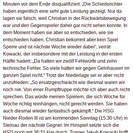
Minuten vor dem Ende disqualifiziert. „Die Schiedsrichter
haben eigentlich eine sehr gute Leistung gezeigt. Nur da
lagen sie falsch, weil Christian in der Rückwärtsbewegung
war und den Gegenspieler daher gar nicht sehen konnte. In
dem Moment haben sie aber so entschieden, wie sie
entschieden haben. Christian bekommt aber kein Spiel
Sperre und ist nächste Woche wieder dabei“, verrät
Kowacki, der insbesondere mit der Leistung in der ersten
Hälfte hadert: „Da hatten wir zwölf Fehlwürfe und zehn
technische Fehler. So viele hatten wir gegen Gelnhausen im
ganzen Spiel nicht.“ Trotz der Niederlage sei er aber nicht
unzufrieden: „So ersatzgeschwächt wie diesmal waren wir
noch nie. Von einer Rumpftruppe möchte ich aber auch nicht
sprechen. Das würde meinen Spielern, die sich Woche für
Woche richtig reinhängen, nicht gerecht werden. Sie haben
auch diesmal wieder fantastisch gekämpft.“ Die HSG
Nieder-Roden III ist am kommenden Sonntag (15.30 Uhr) in
Steinau der nächste Gegner. Im Hinspiel setzte sich die
HSG noch mit 36:31 klar durch. Trainer Jakub Kowacki hofft