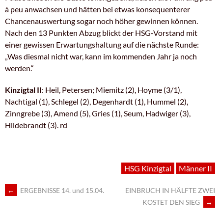
à peu anwachsen und hätten bei etwas konsequenterer
Chancenauswertung sogar noch höher gewinnen können.
Nach den 13 Punkten Abzug blickt der HSG-Vorstand mit
einer gewissen Erwartungshaltung auf die nächste Runde:
„Was diesmal nicht war, kann im kommenden Jahr ja noch
werden.“
Kinzigtal II
: Heil, Petersen; Miemitz (2), Hoyme (3/1),
Nachtigal (1), Schlegel (2), Degenhardt (1), Hummel (2),
Zinngrebe (3), Amend (5), Gries (1), Seum, Hadwiger (3),
Hildebrandt (3). rd
HSG Kinzigtal
Männer II
ARTIKEL-
←
ERGEBNISSE 14. und 15.04.
EINBRUCH IN HÄLFTE ZWEI
KOSTET DEN SIEG
→