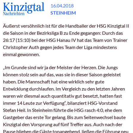
16.04.2018
STEINHEIM
Äußerst versöhnlich ist für die Handballer der HSG Kinzigtal II
die Saison in der Bezirksliga B zu Ende gegangen: Durch das
26:17 (15:10) bei der HSG Hanau IV hat das Team von Trainer
Christopher Auth gegen jedes Team der Liga mindestens
einmal gewonnen.
„Im Grunde sind wir ja der Meister der Herzen. Die Jungs
können stolz sein auf das, was sie in dieser Saison geleistet
haben. Die Mannschaft hat eine wirklich sehr gute
Entwicklung durchlaufen. Im Vergleich zu den letzten Jahren
waren wir diesmal auch quantitativ gut besetzt, hatten fast
immer 14 Leute zur Verfügung“, bilanziert HSG-Vorstand
Stefan Heil. In Steinheim führte die HSG rasch 4:0, ehe dem
Gastgeber das erste Tor gelang. Bis zum Seitenwechsel baute
Kinzigtal den Vorsprung auf fünf Treffer aus. Auch nach der
Pause blieben die Gäste tonangebend, ließen die Führung peu