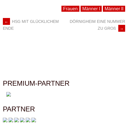
Frauen
Männer I
Männer II
←
HSG MIT GLÜCKLICHEM
DÖRNIGHEIM EINE NUMMER
ARTIKEL-
ZU GROß
→
ENDE
NAVIGATION
PREMIUM-PARTNER
PARTNER