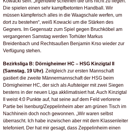
Kowacki sein. „Irgendwie scheinen die uns nicht zu liegen.
Die spielen einen sehr kampfbetonten Handball. Wir
müssen kämpferisch alles in die Waagschale werfen, um
dort zu bestehen“, weiß Kowacki um die Stärken des
Gegners. Im Gegensatz zum Spiel gegen Bruchköbel am
vergangenen Samstag werden Torhüter Markus
Breidenbach und Rechtsaußen Benjamin Krso wieder zur
Verfügung stehen.
Bezirksliga B: Dörnigheimer HC – HSG Kinzigtal II
(Samstag, 19 Uhr)
. Zeitgleich zur ersten Mannschaft
gastiert die zweite Männermannschaft der HSG beim
Dörnigheimer HC, der sich als Aufsteiger mit zwei Siegen
bestens in der neuen Liga akklimatisiert hat. Auch Kinzigtal
II weist 4:0 Punkte auf, hat seine auf dem Feld verlorene
Partie bei Isenburg/Zeppelinheim aber am grünen Tisch im
Nachhinein doch noch gewonnen. „Wir waren selbst
überrascht. Ich habe inzwischen aber mit dem Klassenleiter
telefoniert. Der hat mir gesagt, dass Zeppelinheim einen