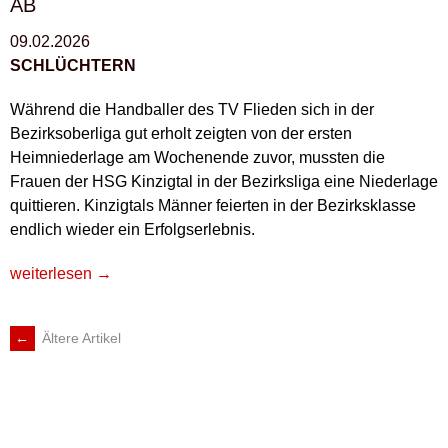
AB
09.02.2026
SCHLÜCHTERN
Während die Handballer des TV Flieden sich in der
Bezirksoberliga gut erholt zeigten von der ersten
Heimniederlage am Wochenende zuvor, mussten die
Frauen der HSG Kinzigtal in der Bezirksliga eine Niederlage
quittieren. Kinzigtals Männer feierten in der Bezirksklasse
endlich wieder ein Erfolgserlebnis.
„KINZIGTALS
weiterlesen
→
MÄNNER
BEENDEN
←
Ältere Artikel
BEITRAGSNAVIGATION
DURSTSTRECKE“