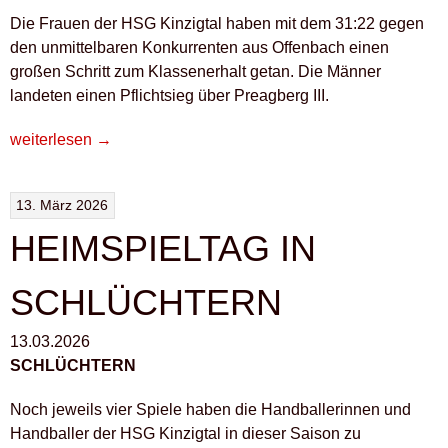
Die Frauen der HSG Kinzigtal haben mit dem 31:22 gegen
den unmittelbaren Konkurrenten aus Offenbach einen
großen Schritt zum Klassenerhalt getan. Die Männer
landeten einen Pflichtsieg über Preagberg III.
„HSG-
weiterlesen
→
FRAUEN
KOMMEN
13. März 2026
KLASSENERHALT
IMMER
HEIMSPIELTAG IN
NÄHER“
SCHLÜCHTERN
13.03.2026
SCHLÜCHTERN
Noch jeweils vier Spiele haben die Handballerinnen und
Handballer der HSG Kinzigtal in dieser Saison zu