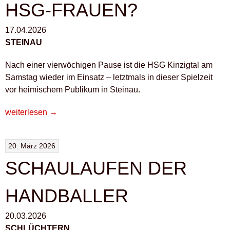
HSG-FRAUEN?
17.04.2026
STEINAU
Nach einer vierwöchigen Pause ist die HSG Kinzigtal am
Samstag wieder im Einsatz – letztmals in dieser Spielzeit
vor heimischem Publikum in Steinau.
„WAS
weiterlesen
→
WIRD
AUS
20. März 2026
DEN
HSG-
SCHAULAUFEN DER
FRAUEN?“
HANDBALLER
20.03.2026
SCHLÜCHTERN