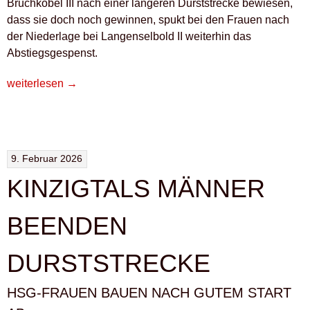
Bruchköbel III nach einer längeren Durststrecke bewiesen,
dass sie doch noch gewinnen, spukt bei den Frauen nach
der Niederlage bei Langenselbold II weiterhin das
Abstiegsgespenst.
„HSG-
weiterlesen
→
MÄNNER
MIT
ERSTEM
SIEG
9. Februar 2026
IM
KINZIGTALS MÄNNER
NEUEN
JAHR“
BEENDEN
DURSTSTRECKE
HSG-FRAUEN BAUEN NACH GUTEM START