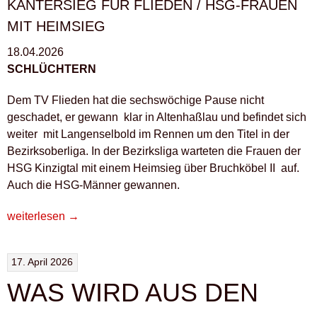
KANTERSIEG FÜR FLIEDEN / HSG-FRAUEN
MIT HEIMSIEG
18.04.2026
SCHLÜCHTERN
Dem TV Flieden hat die sechswöchige Pause nicht
geschadet, er gewann klar in Altenhaßlau und befindet sich
weiter mit Langenselbold im Rennen um den Titel in der
Bezirksoberliga. In der Bezirksliga warteten die Frauen der
HSG Kinzigtal mit einem Heimsieg über Bruchköbel II auf.
Auch die HSG-Männer gewannen.
„ACHT
weiterlesen
→
KINZIGTALER
SCHLAGEN
17. April 2026
TVA
II
WAS WIRD AUS DEN
KLAR“