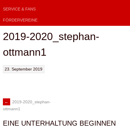
SERVICE & FANS
FÖRDERVEREINE
2019-2020_stephan-
ottmann1
23. September 2019
←
2019-2020_stephan-
ARTIKEL-
ottmann1
NAVIGATION
EINE UNTERHALTUNG BEGINNEN