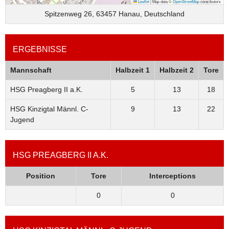
Leaflet
|
Map data ©
OpenStreetMap
contributors
Spitzenweg 26, 63457 Hanau, Deutschland
ERGEBNISSE
Mannschaft
Halbzeit 1
Halbzeit 2
Tore
HSG Preagberg II a.K.
5
13
18
HSG Kinzigtal Männl. C-
9
13
22
Jugend
HSG PREAGBERG II A.K.
Position
Tore
Interceptions
0
0