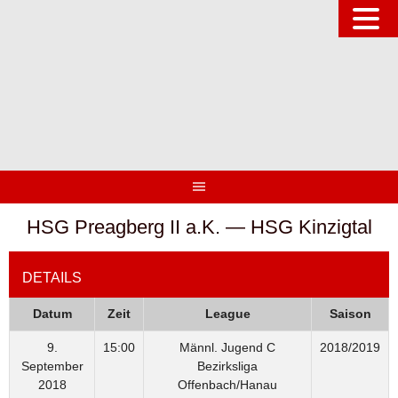
Springe
zum
Inhalt
HSG Preagberg II a.K. — HSG Kinzigtal
DETAILS
Datum
Zeit
League
Saison
9.
15:00
Männl. Jugend C
2018/2019
September
Bezirksliga
2018
Offenbach/Hanau