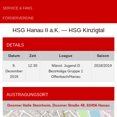
SERVICE & FANS
FÖRDERVEREINE
HSG Hanau II a.K. — HSG Kinzigtal
DETAILS
Datum
Zeit
League
Saison
9.
12:30
Männl. Jugend D
2018/2019
Dezember
Bezirksliga Gruppe 1
2018
Offenbach/Hanau
AUSTRAGUNGSORT
Doorner Halle Steinheim, Doorner Straße 49, 63456 Hanau