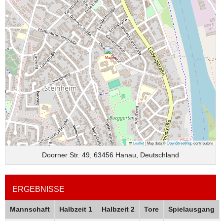
Leaflet
|
Map data ©
OpenStreetMap
contributors
Doorner Str. 49, 63456 Hanau, Deutschland
ERGEBNISSE
Mannschaft
Halbzeit 1
Halbzeit 2
Tore
Spielausgang