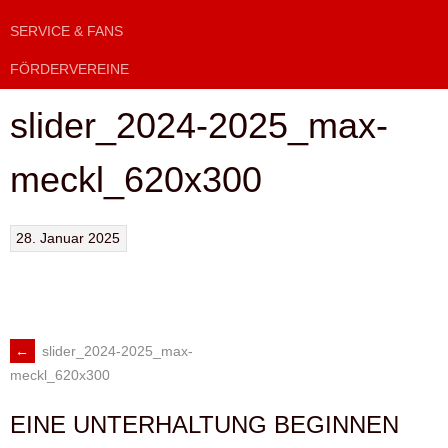
SERVICE & FANS
FÖRDERVEREINE
slider_2024-2025_max-
meckl_620x300
28. Januar 2025
←
slider_2024-2025_max-
ARTIKEL-
meckl_620x300
NAVIGATION
EINE UNTERHALTUNG BEGINNEN