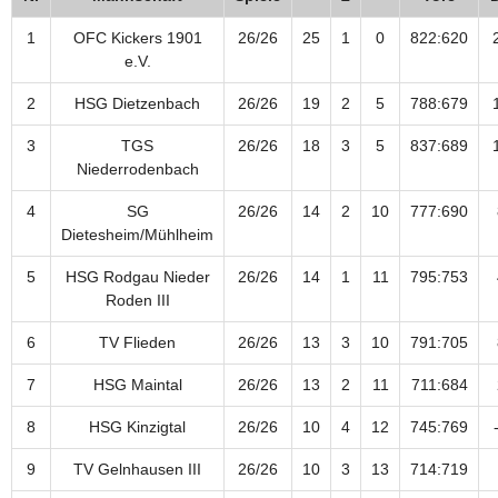
1
OFC Kickers 1901
26/26
25
1
0
822:620
e.V.
2
HSG Dietzenbach
26/26
19
2
5
788:679
3
TGS
26/26
18
3
5
837:689
Niederrodenbach
4
SG
26/26
14
2
10
777:690
Dietesheim/Mühlheim
5
HSG Rodgau Nieder
26/26
14
1
11
795:753
Roden III
6
TV Flieden
26/26
13
3
10
791:705
7
HSG Maintal
26/26
13
2
11
711:684
8
HSG Kinzigtal
26/26
10
4
12
745:769
9
TV Gelnhausen III
26/26
10
3
13
714:719