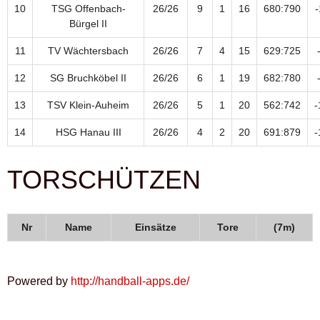
10
TSG Offenbach-
26/26
9
1
16
680:790
-
Bürgel II
11
TV Wächtersbach
26/26
7
4
15
629:725
12
SG Bruchköbel II
26/26
6
1
19
682:780
13
TSV Klein-Auheim
26/26
5
1
20
562:742
-
14
HSG Hanau III
26/26
4
2
20
691:879
-
TORSCHÜTZEN
Nr
Name
Einsätze
Tore
(7m)
Powered by
http://handball-apps.de/