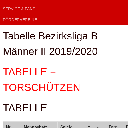
SERVICE & FANS
FÖRDERVEREINE
Tabelle Bezirksliga B
Männer II 2019/2020
TABELLE +
TORSCHÜTZEN
TABELLE
Nr
Mannschaft
Spiele
+
±
-
Tore
D