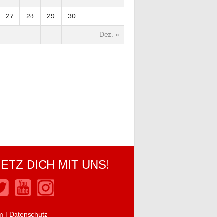
27
28
29
30
Dez. »
ETZ DICH MIT UNS!
m
|
Datenschutz