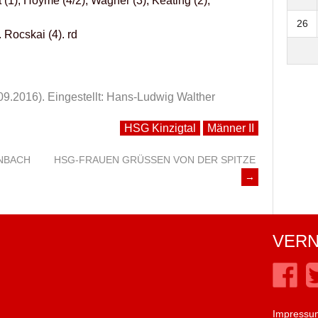
 (1), Hoyme (4/2), Wagner (3), Keating (2),
26
. Rocskai (4). rd
09.2016).
Eingestellt: Hans-Ludwig Walther
HSG Kinzigtal
Männer II
NBACH
HSG-FRAUEN GRÜSSEN VON DER SPITZE
→
VERN
Impressu