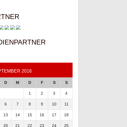
RTNER
DIENPARTNER
PTEMBER 2016
D
M
D
F
S
S
1
2
3
4
6
7
8
9
10
11
13
14
15
16
17
18
20
21
22
23
24
25