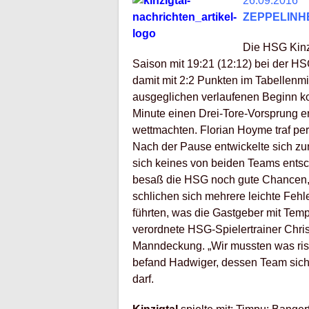
26.09.2016
ZEPPELINH
Die HSG Kinzi
Saison mit 19:21 (12:12) bei der HS
damit mit 2:2 Punkten im Tabellenmit
ausgeglichen verlaufenen Beginn ko
Minute einen Drei-Tore-Vorsprung er
wettmachten. Florian Hoyme traf per
Nach der Pause entwickelte sich zu
sich keines von beiden Teams ents
besaß die HSG noch gute Chancen, d
schlichen sich mehrere leichte Fehl
führten, was die Gastgeber mit Tem
verordnete HSG-Spielertrainer Chri
Manndeckung. „Wir mussten was riski
befand Hadwiger, dessen Team sich
darf.