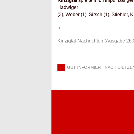
Kinzigtal
spielte mit: Timpu; Bangert
Hadwiger
(3), Weber (1), Sirsch (1), Stiehler, K
rd
Kinzigtal-Nachrichten (Ausgabe 26.
←
GUT INFORMIERT NACH DIETZE
ARTIKEL-
NAVIGATION