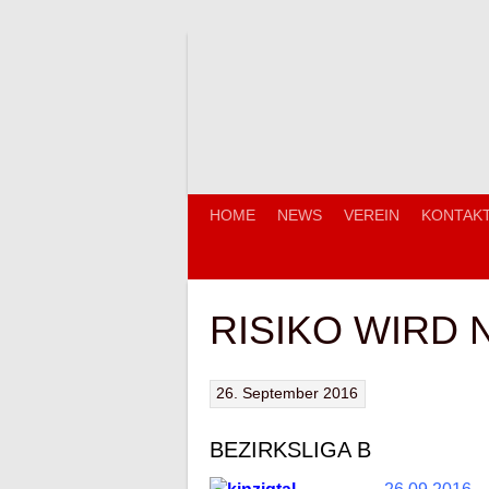
Springe
zum
Inhalt
HOME
NEWS
VEREIN
KONTAK
RISIKO WIRD 
26. September 2016
BEZIRKSLIGA B