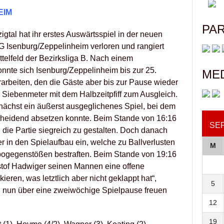
EIM
PA
gtal hat ihr erstes Auswärtsspiel in der neuen
G Isenburg/Zeppelinheim verloren und rangiert
telfeld der Bezirksliga B.
Nach einem
nnte sich Isenburg/Zeppelinheim bis zur 25.
ME
arbeiten, den die Gäste aber bis zur Pause wieder
 Siebenmeter mit dem Halbzeitpfiff zum Ausgleich.
nächst ein äußerst ausgeglichenes Spiel, bei dem
cheidend absetzen konnte. Beim Stande von 16:16
SE
ie Partie siegreich zu gestalten. Doch danach
er in den Spielaufbau ein, welche zu Ballverlusten
M
pogegenstößen bestraften. Beim Stande von 19:16
stof Hadwiger seinen Mannen eine offene
eren, was letztlich aber nicht geklappt hat“,
5
 nun über eine zweiwöchige Spielpause freuen
12
19