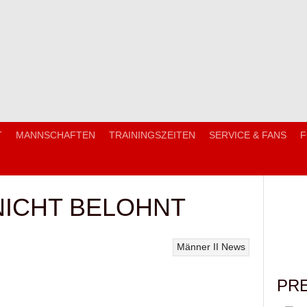
T
MANNSCHAFTEN
TRAININGSZEITEN
SERVICE & FANS
F
NICHT BELOHNT
Männer II
News
PR