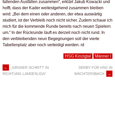
fallenden Ausfällen zusammen“, erklärt Jakub Kowacki und
hofft, dass der Kader weitestgehend zusammen bleiben
wird: „Bei dem einen oder anderen, der etwa auswärtig
studiert, ist der Verbleib noch nicht sicher. Zudem schaue ich
mich für die kommende Runde bereits nach neuen Spielern
um.“ In der Rückrunde läuft es derzeit noch nicht rund. In
den verbleibenden neun Begegnungen soll der vierte
Tabellenplatz aber noch verteidigt werden. rd
HSG Kinzigtal
Männer I
←
„GROßER SCHRITT IN
DERBY FÜR HSG IN
ARTIKEL-
WÄCHTERSBACH
→
RICHTUNG LANDESLIGA“
NAVIGATION