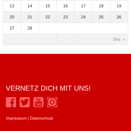
13
14
15
16
17
18
19
20
21
22
23
24
25
26
27
28
Dez. »
VERNETZ DICH MIT UNS!
Impressum
|
Datenschutz