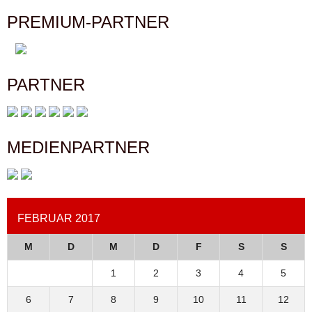
PREMIUM-PARTNER
PARTNER
MEDIENPARTNER
FEBRUAR 2017
M
D
M
D
F
S
S
1
2
3
4
5
6
7
8
9
10
11
12