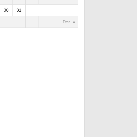
30
31
Dez. »