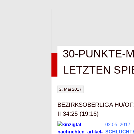
Springe
zum
Inhalt
30-PUNKTE-M
HOME
NEWS
VEREIN
KONTAK
LETZTEN SPI
2. Mai 2017
BEZIRKSOBERLIGA HU/OF
II 34:25 (19:16)
02.05..2017
SCHLÜCHT