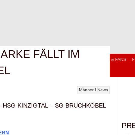
ARKE FÄLLT IM
T
MANNSCHAFTEN
TRAININGSZEITEN
SERVICE & FANS
F
EL
Männer I
News
: HSG KINZIGTAL – SG BRUCHKÖBEL
PR
ERN