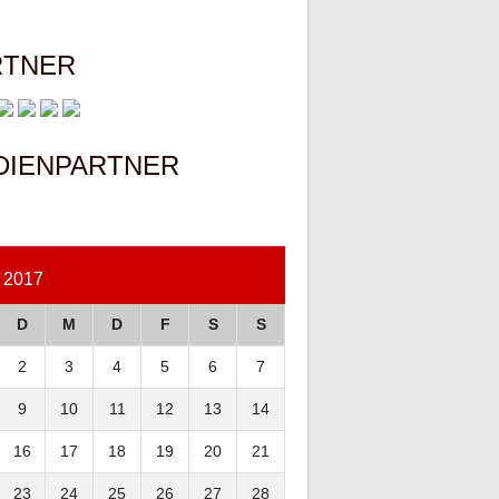
RTNER
DIENPARTNER
 2017
D
M
D
F
S
S
2
3
4
5
6
7
9
10
11
12
13
14
16
17
18
19
20
21
23
24
25
26
27
28