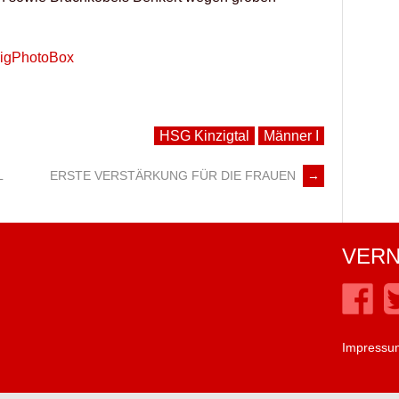
BigPhotoBox
HSG Kinzigtal
Männer I
L
ERSTE VERSTÄRKUNG FÜR DIE FRAUEN
→
VERN
Impressu