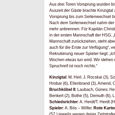
Aus drei Toren Vorsprung wurden bis
Auszeit der Gäste brachte Kinzigta
Vorsprung bis zum Seitenwechsel b
Nach dem Seitenwechsel nahm der H
mehr anbrennen. Für Kapitän Christ
in der ersten Mannschaft der HSG. „E
Mannschaft zurückziehen, steht abe
auch für die Erste zur Verfügung“, 
Rekrutierung neuer Spieler liegt: „
Wochen etwas tun wird. Wir stehen
Spruchreif ist noch nichts.“
Kinzigtal
: M. Heil; J. Rocskai (3), S
Hrobar (6), Ellenbrand (3), Amend, C
Bruchköbel II
: Laubach, Günes; Herw
Benkert (2), Bothe (5), Demuth (6), L
Schiedsrichter
: A. Herdt/T. Herdt (
Spieler
: A. Bös – Wilfer.
Rote Karte
(57.) jeweils wegen dreier Zeitstr