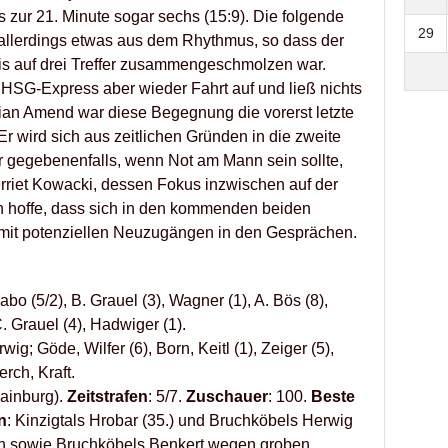
 zur 21. Minute sogar sechs (15:9). Die folgende
29
l allerdings etwas aus dem Rhythmus, so dass der
is auf drei Treffer zusammengeschmolzen war.
SG-Express aber wieder Fahrt auf und ließ nichts
ian Amend war diese Begegnung die vorerst letzte
r wird sich aus zeitlichen Gründen in die zweite
r gegebenenfalls, wenn Not am Mann sein sollte,
verriet Kowacki, dessen Fokus inzwischen auf der
Ich hoffe, dass sich in den kommenden beiden
 mit potenziellen Neuzugängen in den Gesprächen.
zabo (5/2), B. Grauel (3), Wagner (1), A. Bös (8),
. Grauel (4), Hadwiger (1).
ig; Göde, Wilfer (6), Born, Keitl (1), Zeiger (5),
erch, Kraft.
Hainburg).
Zeitstrafen
: 5/7.
Zuschauer
: 100.
Beste
n
: Kinzigtals Hrobar (35.) und Bruchköbels Herwig
afen sowie Bruchköbels Benkert wegen groben