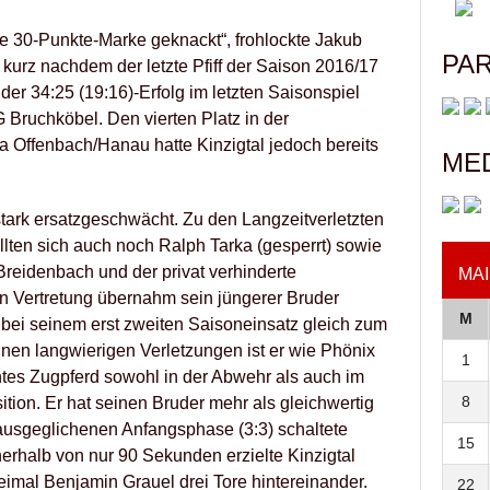
e 30-Punkte-Marke geknackt“, frohlockte Jakub
PA
 kurz nachdem der letzte Pfiff der Saison 2016/17
der 34:25 (19:16)-Erfolg im letzten Saisonspiel
 Bruchköbel. Den vierten Platz in der
a Offenbach/Hanau hatte Kinzigtal jedoch bereits
ME
l stark ersatzgeschwächt. Zu den Langzeitverletzten
llten sich auch noch Ralph Tarka (gesperrt) sowie
Breidenbach und der privat verhinderte
MAI
Vertretung übernahm sein jüngerer Bruder
M
n bei seinem erst zweiten Saisoneinsatz gleich zum
en langwierigen Verletzungen ist er wie Phönix
1
htes Zugpferd sowohl in der Abwehr als auch im
8
ition. Er hat seinen Bruder mehr als gleichwertig
 ausgeglichenen Anfangsphase (3:3) schaltete
15
erhalb von nur 90 Sekunden erzielte Kinzigtal
imal Benjamin Grauel drei Tore hintereinander.
22