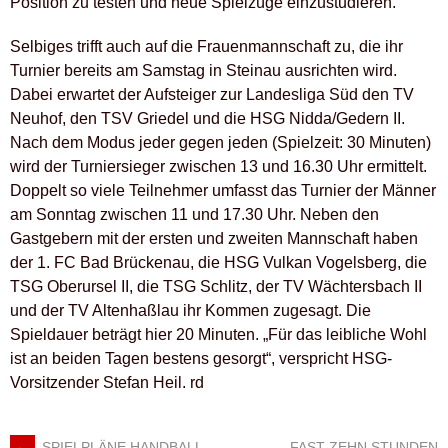
Position zu testen und neue Spielzüge einzustudieren.
Selbiges trifft auch auf die Frauenmannschaft zu, die ihr
Turnier bereits am Samstag in Steinau ausrichten wird.
Dabei erwartet der Aufsteiger zur Landesliga Süd den TV
Neuhof, den TSV Griedel und die HSG Nidda/Gedern II.
Nach dem Modus jeder gegen jeden (Spielzeit: 30 Minuten)
wird der Turniersieger zwischen 13 und 16.30 Uhr ermittelt.
Doppelt so viele Teilnehmer umfasst das Turnier der Männer
am Sonntag zwischen 11 und 17.30 Uhr. Neben den
Gastgebern mit der ersten und zweiten Mannschaft haben
der 1. FC Bad Brückenau, die HSG Vulkan Vogelsberg, die
TSG Oberursel II, die TSG Schlitz, der TV Wächtersbach II
und der TV Altenhaßlau ihr Kommen zugesagt. Die
Spieldauer beträgt hier 20 Minuten. „Für das leibliche Wohl
ist an beiden Tagen bestens gesorgt“, verspricht HSG-
Vorsitzender Stefan Heil. rd
←
SPIELPLÄNE HANDBALL-
FAST ZEHN STUNDEN