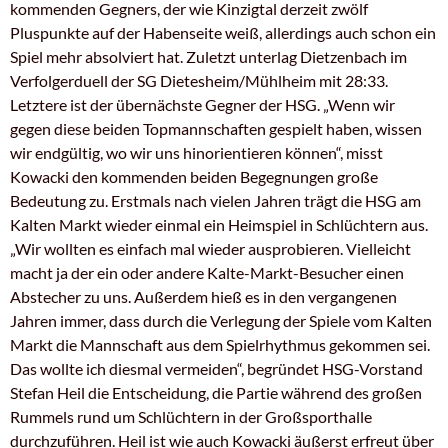
kommenden Gegners, der wie Kinzigtal derzeit zwölf
Pluspunkte auf der Habenseite weiß, allerdings auch schon ein
Spiel mehr absolviert hat. Zuletzt unterlag Dietzenbach im
Verfolgerduell der SG Dietesheim/Mühlheim mit 28:33.
Letztere ist der übernächste Gegner der HSG. „Wenn wir
gegen diese beiden Topmannschaften gespielt haben, wissen
wir endgültig, wo wir uns hinorientieren können“, misst
Kowacki den kommenden beiden Begegnungen große
Bedeutung zu. Erstmals nach vielen Jahren trägt die HSG am
Kalten Markt wieder einmal ein Heimspiel in Schlüchtern aus.
„Wir wollten es einfach mal wieder ausprobieren. Vielleicht
macht ja der ein oder andere Kalte-Markt-Besucher einen
Abstecher zu uns. Außerdem hieß es in den vergangenen
Jahren immer, dass durch die Verlegung der Spiele vom Kalten
Markt die Mannschaft aus dem Spielrhythmus gekommen sei.
Das wollte ich diesmal vermeiden“, begründet HSG-Vorstand
Stefan Heil die Entscheidung, die Partie während des großen
Rummels rund um Schlüchtern in der Großsporthalle
durchzuführen. Heil ist wie auch Kowacki äußerst erfreut über