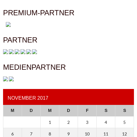
PREMIUM-PARTNER
PARTNER
MEDIENPARTNER
NOVEMBER 2017
M
D
M
D
F
S
S
1
2
3
4
5
6
7
8
9
10
11
12