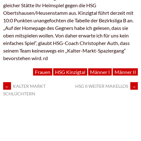
gleicher Stätte ihr Heimspiel gegen die HSG
Obertshausen/Heusenstamm aus. Kinzigtal führt derzeit mit
10:0 Punkten unangefochten die Tabelle der Bezirksliga B an.
„Auf der Homepage des Gegners habe ich gelesen, dass sie
oben mitspielen wollen. Von daher erwarte ich für uns kein
einfaches Spiel“, glaubt HSG-Coach Christopher Auth, dass
seinem Team keineswegs ein „Kalter-Markt-Spaziergang“
bevorstehen wird. rd
Frauen
HSG Kinzigtal
Männer I
Männer II
←
KALTER MARKT
HSG II WEITER MAKELLOS
→
ARTIKEL-
SCHLÜCHTERN
NAVIGATION