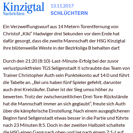
13.11.2017
SCHLÜCHTERN
Ein Verzweiflungswurf aus 14 Metern Torentfernung von
Christof „Kiki“ Hadwiger drei Sekunden vor dem Ende hat
dafür gesorgt, dass die zweite Mannschaft der HSG Kinzigtal
ihre blütenweiße Weste in der Bezirksliga B behalten darf.
Durch den 21:20 (8:10)-Last-Minute-Erfolg bei der zuvor
verlustpunktfreien TGS Seligenstadt II schraubte das Team von
Trainer Christopher Auth sein Punktekonto auf 14:0 und führt
die Tabelle an. „Bei uns haben fünf Spieler gefehlt, darunter
auch drei Kreisläufer. Daher ist der Sieg umso höher zu
bewerten. Trotz der zwischenzeitlichen Drei-Tore-Rückstände
hat die Mannschaft immer an sich geglaubt“, freute sich Auth
über die kämpferische Einstellung. Nach einem ausgeglichenen
Beginn fand Seligenstadt etwas besser in die Partie und führte
nach 23 Minuten 8:5. Doch in der zweiten Halbzeit schaltete
die HSG einen Gang nach oben und lag nach einem 7:1-Lauf