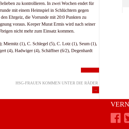
Belieben zu kontrollieren. In zwei Wochen endet für
unde mit einem Heimspiel in Schlüchtern gegen
h den Ehrgeiz, die Vorrunde mit 20:0 Punkten zu
gegnung voraus. Keeper Murat Ermis wird nach seiner
 Übrigen nicht mehr zum Einsatz kommen.
); Miemitz (1), C. Schlegel (5), C. Lotz (1), Seum (1),
gert (4), Hadwiger (4), Schäffner (6/2), Degenhardt
Männer II
HSG-FRAUEN KOMMEN UNTER DIE RÄDER
→
VERN