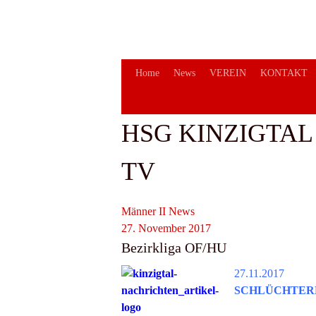
Springe
zum
Inhalt
Home
News
VEREIN
KONTAKT
HSG KINZIGTAL
TV
Männer II
News
27. November 2017
Bezirkliga OF/HU
27.11.2017
SCHLÜCHTER