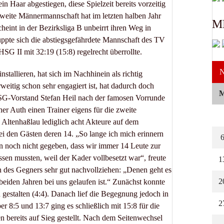
in Haar abgestiegen, diese Spielzeit bereits vorzeitig
weite Männermannschaft hat im letzten halben Jahr
M
heint in der Bezirksliga B unbeirrt ihren Weg in
ppte sich die abstiegsgefährdete Mannschaft des TV
 HSG II mit 32:19 (15:8) regelrecht überrollte.
N
nstallieren, hat sich im Nachhinein als richtig
rweitig schon sehr engagiert ist, hat dadurch doch
 HSG-Vorstand Stefan Heil nach der famosen Vorrunde
her Auth einen Trainer eigens für die zweite
 Altenhaßlau lediglich acht Akteure auf dem
ei den Gästen deren 14. „So lange ich mich erinnern
ren noch nicht gegeben, dass wir immer 14 Leute zur
sen mussten, weil der Kader vollbesetzt war“, freute
1
on des Gegners sehr gut nachvollziehen: „Denen geht es
2
 beiden Jahren bei uns gelaufen ist.“ Zunächst konnte
n gestalten (4:4). Danach lief die Begegnung jedoch in
2
 8:5 und 13:7 ging es schließlich mit 15:8 für die
 bereits auf Sieg gestellt. Nach dem Seitenwechsel