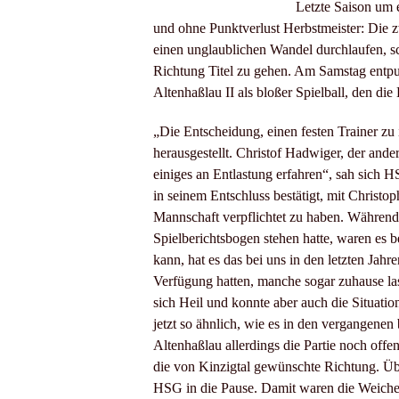
Letzte Saison um e
und ohne Punktverlust Herbstmeister: Die z
einen unglaublichen Wandel durchlaufen, sc
Richtung Titel zu gehen. Am Samstag entpu
Altenhaßlau II als bloßer Spielball, den die
„Die Entscheidung, einen festen Trainer zu i
herausgestellt. Christof Hadwiger, der ande
einiges an Entlastung erfahren“, sah sich
in seinem Entschluss bestätigt, mit Christop
Mannschaft verpflichtet zu haben. Während
Spielberichtsbogen stehen hatte, waren es b
kann, hat es das bei uns in den letzten Jah
Verfügung hatten, manche sogar zuhause las
sich Heil und konnte aber auch die Situati
jetzt so ähnlich, wie es in den vergangenen
Altenhaßlau allerdings die Partie noch offe
die von Kinzigtal gewünschte Richtung. Über
HSG in die Pause. Damit waren die Weichen