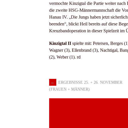
vermochte Kinzigtal die Partie weiter nach 
die zweite HSG-Männermannschaft die Vorr
Hanau IV. „Die Jungs haben jetzt sicherlic
beenden“, blickt Heil bereits auf diese Be
Kreuzbandoperation in dieser Spielzeit im
Kinzigtal II
spielte mit: Petersen, Berges (1
Wagner (3), Ellenbrand (3), Nachtigal, Ban
(2), Weber (1). rd
←
ERGEBNISSE 25. + 26. NOVEMBER
Artikel-
(FRAUEN + MÄNNER)
Navigation