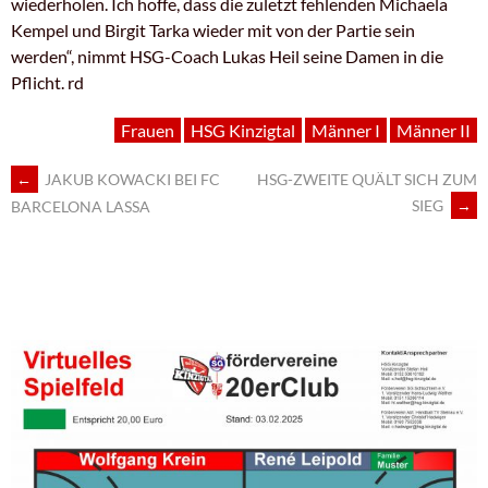
wiederholen. Ich hoffe, dass die zuletzt fehlenden Michaela
Kempel und Birgit Tarka wieder mit von der Partie sein
werden“, nimmt HSG-Coach Lukas Heil seine Damen in die
Pflicht. rd
Frauen
HSG Kinzigtal
Männer I
Männer II
ARTIKEL-
←
JAKUB KOWACKI BEI FC
HSG-ZWEITE QUÄLT SICH ZUM
SIEG
→
BARCELONA LASSA
NAVIGATION