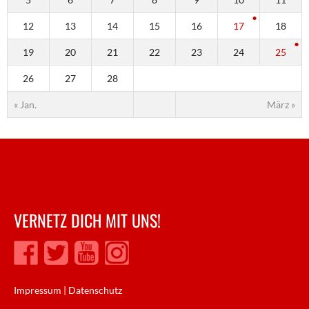
12
13
14
15
16
17
18
19
20
21
22
23
24
25
26
27
28
« Jan.
März »
VERNETZ DICH MIT UNS!
Impressum
|
Datenschutz