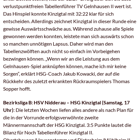
verlustpunktfreien Tabellenführer TV Gelnhausen II wert ist.
Das Hinspiel konnte Kinzigtal mit 32:22 klar für sich
entscheiden. Allerdings zeichnet Kinzigtal in dieser Runde eine
gewisse Auswärtsschwäche aus. Während zuhause alle Spiele
gewonnen werden konnten, leistete man sich auswärts schon
so manchen unnötigen Lapsus. Daher wird man den
Tabellenzwölften auch nicht so einfach im Vorbeigehen
bezwingen können. „Wenn wir an die Leistung aus dem
Gelnhausen-Spiel anknüpfen können, mache ich mir keine
Sorgen“, erklärt HSG-Coach Jakub Kowacki, der auf die
Rückkehr des zuletzt erkrankten Rückraumspielers Thomas
Sopper hofft.
Bezirksliga B: HSV Nidderau – HSG Kinzigtal (Samstag, 17
Uhr)
: Die letzten Wochen liefen alles andere als nach Plan für
die in der Vorrunde erfolgsverwöhnte zweite
Männermannschaft der HSG Kinzigtal. 3:5 Punkte lautet die
Bilanz für Noch Tabellenführer Kinzigtal II.
Obertshausen/Heusenstamm und Dietesheim/Mühlheim II