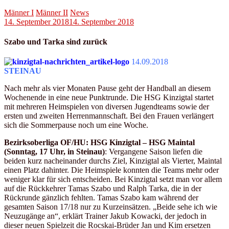
Männer I
Männer II
News
14. September 2018
14. September 2018
Szabo und Tarka sind zurück
14.09.2018
STEINAU
Nach mehr als vier Monaten Pause geht der Handball an diesem
Wochenende in eine neue Punktrunde. Die HSG Kinzigtal startet
mit mehreren Heimspielen von diversen Jugendteams sowie der
ersten und zweiten Herrenmannschaft. Bei den Frauen verlängert
sich die Sommerpause noch um eine Woche.
Bezirksoberliga OF/HU: HSG Kinzigtal – HSG Maintal
(Sonntag, 17 Uhr, in Steinau)
: Vergangene Saison liefen die
beiden kurz nacheinander durchs Ziel, Kinzigtal als Vierter, Maintal
einen Platz dahinter. Die Heimspiele konnten die Teams mehr oder
weniger klar für sich entscheiden. Bei Kinzigtal setzt man vor allem
auf die Rückkehrer Tamas Szabo und Ralph Tarka, die in der
Rückrunde gänzlich fehlten. Tamas Szabo kam während der
gesamten Saison 17/18 nur zu Kurzeinsätzen. „Beide sehe ich wie
Neuzugänge an“, erklärt Trainer Jakub Kowacki, der jedoch in
dieser neuen Spielzeit die Rocskai-Brüder Jan und Kim ersetzen