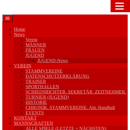
Springe
zum
Inhalt
Home
News
Verein
MÄNNER
FRAUEN
JUGEND
JUGEND-News
VEREIN
STAMMVEREINE
DATENSCHUTZERKLÄRUNG
TRAINER
SPORTHALLEN
SCHIEDSRICHTER. SEKRETÄR. ZEITNEHMER.
TURNIER (JUGEND)
HISTORIE
CHRONIK. STAMMVEREINE. Abt. Handball
EVENTS
KONTAKT
MANNSCHAFTEN
ALLE SPIELE (LETZTE + NÄCHSTEN)