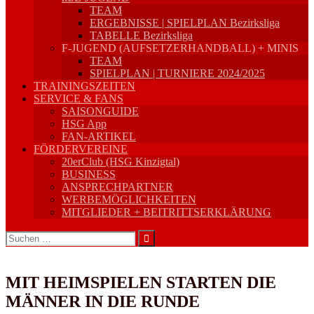
TEAM
ERGEBNISSE | SPIELPLAN Bezirksliga
TABELLE Bezirksliga
F-JUGEND (AUFSETZERHANDBALL) + MINIS
TEAM
SPIELPLAN | TURNIERE 2024/2025
TRAININGSZEITEN
SERVICE & FANS
SAISONGUIDE
HSG App
FAN-ARTIKEL
FÖRDERVEREINE
20erClub (HSG Kinzigtal)
BUSINESS
ANSPRECHPARTNER
WERBEMÖGLICHKEITEN
MITGLIEDER + BEITRITTSERKLÄRUNG
Suchen
nach:
MIT HEIMSPIELEN STARTEN DIE
MÄNNER IN DIE RUNDE