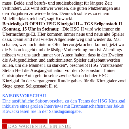
muss. Beide sind berufs- und studienbedingt für längere Zeit
verhindert. „Es wird schwer werden, die guten Platzierungen aus
den Vorjahren zu wiederholen. Dennoch sollte es zu einem
Mittelfeldplatz reichen“, sagt Kowacki.
Bezirksliga B OF/HU: HSG Kinzigtal II – TGS Seligenstadt II
(Sonntag, 15 Uhr in Steinau)
: „Die HSG II wird wie immer ein
Überraschungs-Ei. Hier kommen immer neue und neue alte Spieler
dazu. Dann sind mal wieder Altgediente weg und wieder da. Mal
schauen, wer noch hinterm Ofen hervorgekrochen kommt, jetzt wo
die Saison losgeht und die lästige Vorbereitung rum ist. Allerdings
müssen wir uns auch immer vor Augen halten, dass in der Zweiten
die A-Jugendlichen und ambitionierten Spieler aufgebaut werden
sollen, um die Männer I zu stärken“, beschreibt HSG-Vorsitzender
Stefan Heil die Ausgangssituation vor dem Saisonstart. Trainer
Christopher Auth geht in seine zweite Saison bei der HSG
Kinzigtal. In der vergangenen Runde gab es für die Kinzigtaler zwei
Siege gegen Seligenstadt II. rd
SAISONVORSCHAU
Eine ausführliche Saisonvorschau zu den Teams der HSG Kinzigtal
inklusive eines großen Interviews mit Erstmannschaftstrainer Jakub
Kowacki lesen Sie in der Samstagsausgabe.
HSG Kinzigtal
Männer I
Männer II
Artikel-
←
DAS WARTEN HAT EIN ENDE