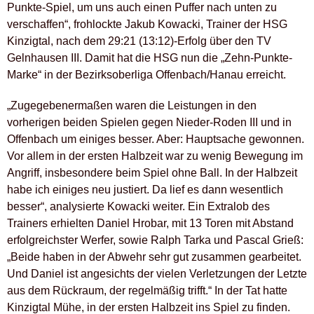
Punkte-Spiel, um uns auch einen Puffer nach unten zu
verschaffen“, frohlockte Jakub Kowacki, Trainer der HSG
Kinzigtal, nach dem 29:21 (13:12)-Erfolg über den TV
Gelnhausen III. Damit hat die HSG nun die „Zehn-Punkte-
Marke“ in der Bezirksoberliga Offenbach/Hanau erreicht.
„Zugegebenermaßen waren die Leistungen in den
vorherigen beiden Spielen gegen Nieder-Roden III und in
Offenbach um einiges besser. Aber: Hauptsache gewonnen.
Vor allem in der ersten Halbzeit war zu wenig Bewegung im
Angriff, insbesondere beim Spiel ohne Ball. In der Halbzeit
habe ich einiges neu justiert. Da lief es dann wesentlich
besser“, analysierte Kowacki weiter. Ein Extralob des
Trainers erhielten Daniel Hrobar, mit 13 Toren mit Abstand
erfolgreichster Werfer, sowie Ralph Tarka und Pascal Grieß:
„Beide haben in der Abwehr sehr gut zusammen gearbeitet.
Und Daniel ist angesichts der vielen Verletzungen der Letzte
aus dem Rückraum, der regelmäßig trifft.“ In der Tat hatte
Kinzigtal Mühe, in der ersten Halbzeit ins Spiel zu finden.