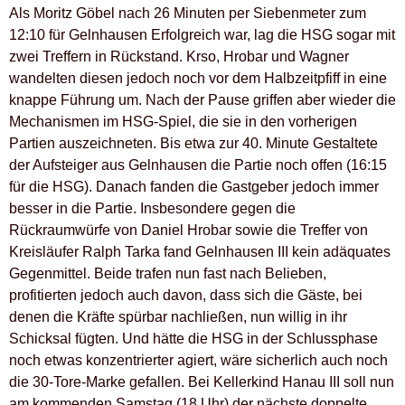
Als Moritz Göbel nach 26 Minuten per Siebenmeter zum
12:10 für Gelnhausen Erfolgreich war, lag die HSG sogar mit
zwei Treffern in Rückstand. Krso, Hrobar und Wagner
wandelten diesen jedoch noch vor dem Halbzeitpfiff in eine
knappe Führung um. Nach der Pause griffen aber wieder die
Mechanismen im HSG-Spiel, die sie in den vorherigen
Partien auszeichneten. Bis etwa zur 40. Minute Gestaltete
der Aufsteiger aus Gelnhausen die Partie noch offen (16:15
für die HSG). Danach fanden die Gastgeber jedoch immer
besser in die Partie. Insbesondere gegen die
Rückraumwürfe von Daniel Hrobar sowie die Treffer von
Kreisläufer Ralph Tarka fand Gelnhausen III kein adäquates
Gegenmittel. Beide trafen nun fast nach Belieben,
profitierten jedoch auch davon, dass sich die Gäste, bei
denen die Kräfte spürbar nachließen, nun willig in ihr
Schicksal fügten. Und hätte die HSG in der Schlussphase
noch etwas konzentrierter agiert, wäre sicherlich auch noch
die 30-Tore-Marke gefallen. Bei Kellerkind Hanau III soll nun
am kommenden Samstag (18 Uhr) der nächste doppelte