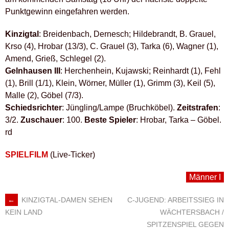
Punktgewinn eingefahren werden.
Kinzigtal
: Breidenbach, Dernesch; Hildebrandt, B. Grauel,
Krso (4), Hrobar (13/3), C. Grauel (3), Tarka (6), Wagner (1),
Amend, Grieß, Schlegel (2).
Gelnhausen III
: Herchenhein, Kujawski; Reinhardt (1), Fehl
(1), Brill (1/1), Klein, Wörner, Müller (1), Grimm (3), Keil (5),
Malle (2), Göbel (7/3).
Schiedsrichter
: Jüngling/Lampe (Bruchköbel).
Zeitstrafen
:
3/2.
Zuschauer
: 100.
Beste Spieler
: Hrobar, Tarka – Göbel.
rd
SPIELFILM
(Live-Ticker)
Männer I
←
KINZIGTAL-DAMEN SEHEN
C-JUGEND: ARBEITSSIEG IN
ARTIKEL-
WÄCHTERSBACH /
KEIN LAND
SPITZENSPIEL GEGEN