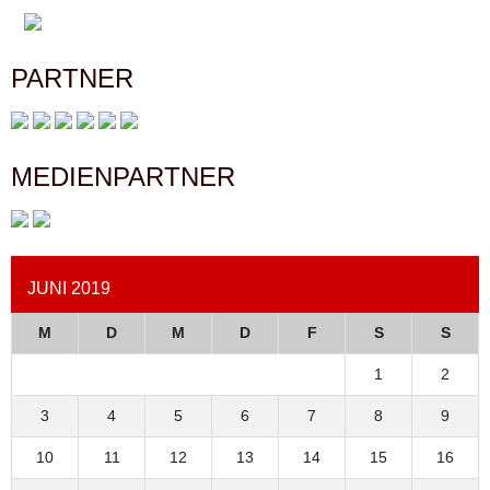
PARTNER
MEDIENPARTNER
JUNI 2019
M
D
M
D
F
S
S
1
2
3
4
5
6
7
8
9
10
11
12
13
14
15
16