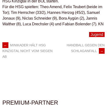
HSG Kinzigtal in der BOL starten.
Für die HSG spielten: Theo Amend, Felix Teubert (beide im
Tor); Tim Herrscher (33/2), Hannes Herzog (45/2), Samuel
Jonaux (9), Niclas Schneider (9), Bora Aygün (2), Jannis
Walther (8), Luca Drechsler (4) und Fabian Bolender (7). KN
Jugend
←
MINIKADER HÄLT HSG
HANDBALL GEGEN DEN
ARTIKEL-
SCHLAGANFALL
→
KINZIGTAL NICHT VOM SIEGEN
AB
NAVIGATION
PREMIUM-PARTNER