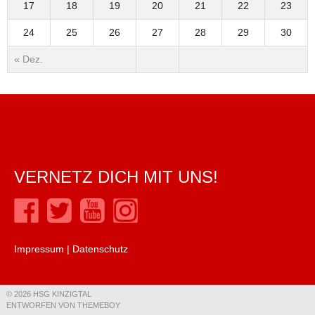
17
18
19
20
21
22
23
24
25
26
27
28
29
30
« Dez.
VERNETZ DICH MIT UNS!
Impressum
|
Datenschutz
© 2026 HSG KINZIGTAL
ENTWORFEN VON THEMEBOY