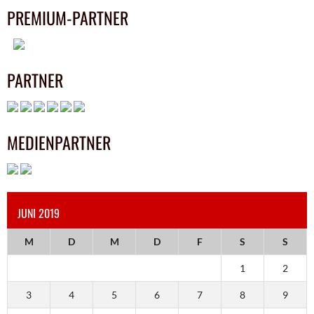
PREMIUM-PARTNER
PARTNER
MEDIENPARTNER
JUNI 2019
M
D
M
D
F
S
S
1
2
3
4
5
6
7
8
9