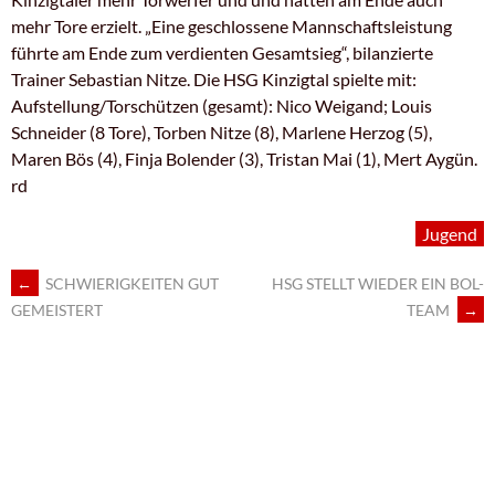
mehr Tore erzielt. „Eine geschlossene Mannschaftsleistung
führte am Ende zum verdienten Gesamtsieg“, bilanzierte
Trainer Sebastian Nitze. Die HSG Kinzigtal spielte mit:
Aufstellung/Torschützen (gesamt): Nico Weigand; Louis
Schneider (8 Tore), Torben Nitze (8), Marlene Herzog (5),
Maren Bös (4), Finja Bolender (3), Tristan Mai (1), Mert Aygün.
rd
Jugend
ARTIKEL-
←
SCHWIERIGKEITEN GUT
HSG STELLT WIEDER EIN BOL-
TEAM
→
GEMEISTERT
NAVIGATION