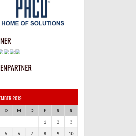
TNER
IENPARTNER
EMBER 2019
D
M
D
F
S
S
1
2
3
5
6
7
8
9
10