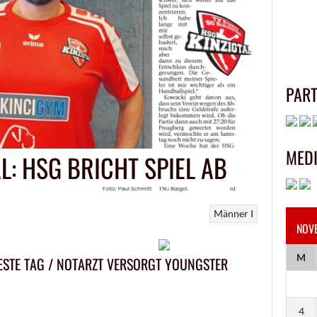
PAR
MED
: HSG BRICHT SPIEL AB
Männer I
NOV
M
ESTE TAG / NOTARZT VERSORGT YOUNGSTER
4