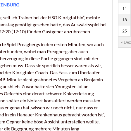
ZENBURG
11
 seit ich Trainer bei der HSG Kinzigtal bin“, meinte
18
amstag genötigt gesehen hatte, das Auswärtsspiel bei
25
7:20 (17:10) für den Gastgeber abzubrechen.
« Dez
rte Spiel Preagbergs in den ersten Minuten, wo auch
 unterbunden, wobei man Preagberg aber auch
berzeugung in diese Partie gegangen sind, mit der
gehen muss. Dass sie sportlich besser waren als wir,
tand der Kinzigtaler Coach. Das Fass zum Überlaufen
r 49. Minute nicht geahndetes Vergehen an Benjamin
 ausblieb. Zuvor hatte sich Youngster Julian
des Gefechts eine derart schwere Knieverletzung
 und später ein Notarzt konsultiert werden mussten.
s er genau hat, wissen wir noch nicht, nur dass er
nd in ein Hanauer Krankenhaus gebracht worden ist“,
dem Gegner keine böse Absicht unterstellen wollte,
war die Begegnung mehrere Minuten lang