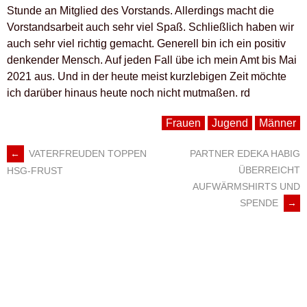
Stunde an Mitglied des Vorstands. Allerdings macht die
Vorstandsarbeit auch sehr viel Spaß. Schließlich haben wir
auch sehr viel richtig gemacht. Generell bin ich ein positiv
denkender Mensch. Auf jeden Fall übe ich mein Amt bis Mai
2021 aus. Und in der heute meist kurzlebigen Zeit möchte
ich darüber hinaus heute noch nicht mutmaßen. rd
Frauen
Jugend
Männer
←
VATERFREUDEN TOPPEN
PARTNER EDEKA HABIG
ARTIKEL-
ÜBERREICHT
HSG-FRUST
AUFWÄRMSHIRTS UND
NAVIGATION
SPENDE
→