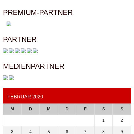
PREMIUM-PARTNER
PARTNER
MEDIENPARTNER
FEBRUAR 2020
M
D
M
D
F
S
S
1
2
3
4
5
6
7
8
9